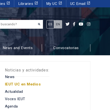
launch
launch
launch
launch
dies
Libraries
My UC
UC Email
¿Qué estás buscando?
ES
EN
News and Events
Convocatorias
Noticias y actividades:
News
IEUT UC en Medios
Actualidad
Voces IEUT
Agenda