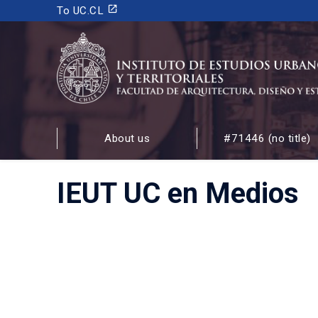
launch
To UC.CL
INSTITUTO DE ESTUDIOS URBANOS
Y TERRITORIALES
About us
#71446 (no title)
FACULTAD DE ARQUITECTURA, DISEÑO Y ESTUDIOS
IEUT UC en Medios