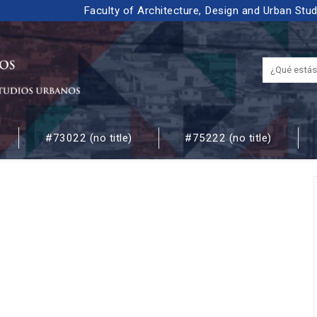
Faculty of Architecture, Design and Urban Stu
#73022 (no title)
#75222 (no title)
 URBANOS