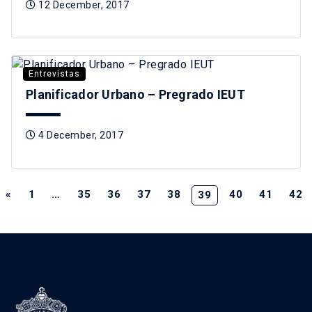
12 December, 2017
Entrevistas
Planificador Urbano – Pregrado IEUT
4 December, 2017
«
1
…
35
36
37
38
40
41
42
39