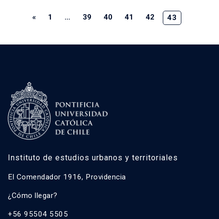
«
1
…
39
40
41
42
43
Instituto de estudios urbanos y territoriales
El Comendador 1916, Providencia
¿Cómo llegar?
+56 95504 5505