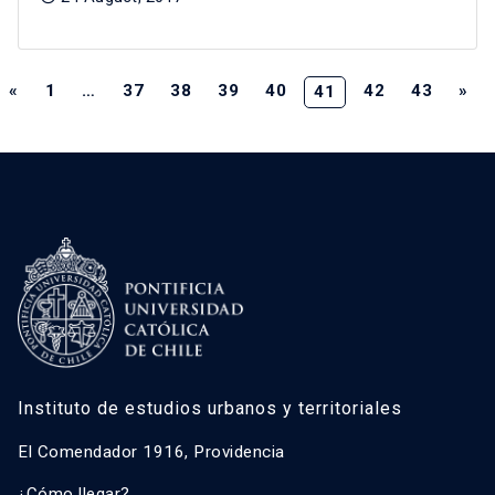
«
1
…
37
38
39
40
42
43
»
41
Instituto de estudios urbanos y territoriales
El Comendador 1916, Providencia
¿Cómo llegar?