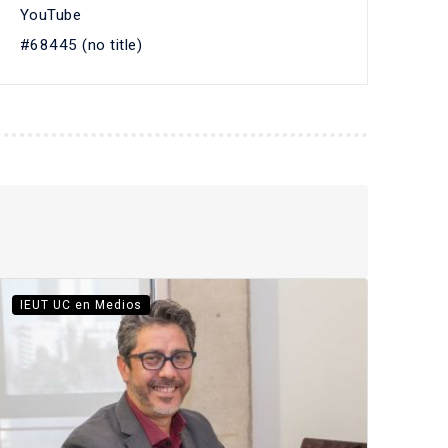
YouTube
#68445 (no title)
IEUT UC en Medios