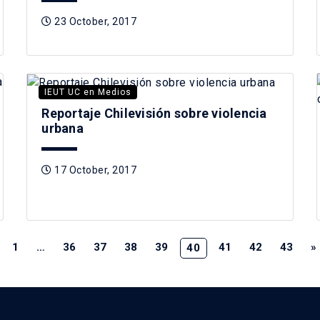
23 October, 2017
IEUT UC en Medios
Reportaje Chilevisión sobre violencia
urbana
17 October, 2017
1
…
36
37
38
39
41
42
43
»
40