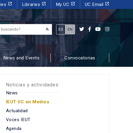
launch
launch
launch
launch
dies
Libraries
My UC
UC Email
¿Qué estás buscando?
ES
EN
News and Events
Convocatorias
Noticias y actividades:
News
IEUT UC en Medios
Actualidad
Voces IEUT
Agenda