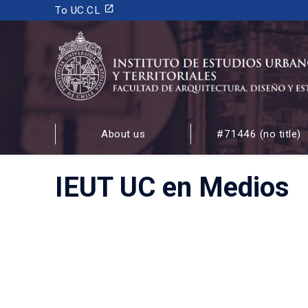
launch
To UC.CL
INSTITUTO DE ESTUDIOS URBANOS
Y TERRITORIALES
About us
#71446 (no title)
FACULTAD DE ARQUITECTURA, DISEÑO Y ESTUDIOS
IEUT UC en Medios