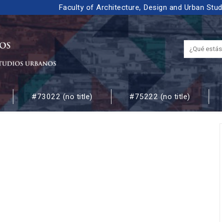
Faculty of Architecture, Design and Urban Stu
#73022 (no title)
#75222 (no title)
 URBANOS