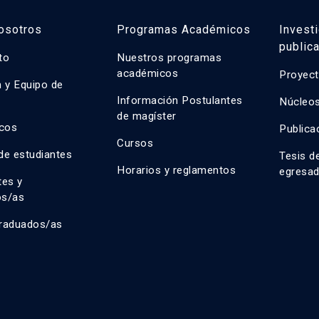
osotros
Programas Académicos
Invest
public
uto
Nuestros programas
académicos
Proyect
n y Equipo de
n
Información Postulantes
Núcleos
de magíster
cos
Publica
Cursos
de estudiantes
Tesis d
Horarios y reglamentos
egresa
tes y
os/as
raduados/as