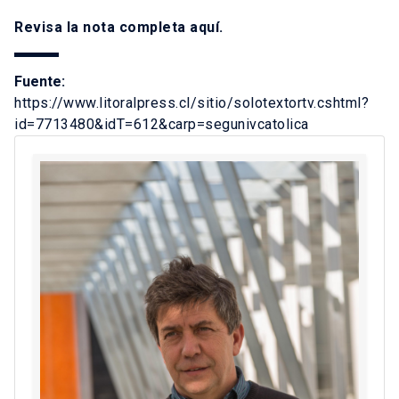
Revisa la nota completa
aquí
.
Fuente:
https://www.litoralpress.cl/sitio/solotextortv.cshtml?
id=7713480&idT=612&carp=segunivcatolica