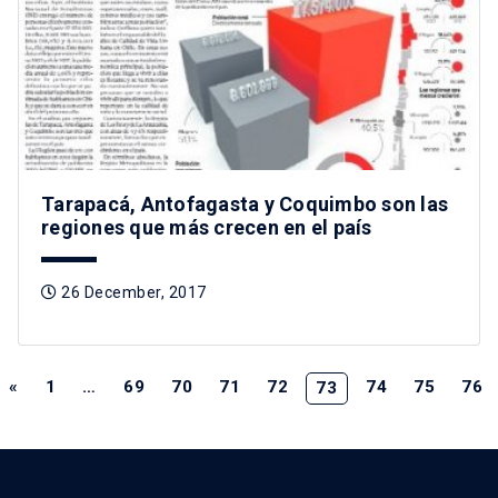
Tarapacá, Antofagasta y Coquimbo son las
regiones que más crecen en el país
26 December, 2017
«
1
…
69
70
71
72
74
75
76
73