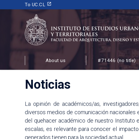
launch
To UC.CL
INSTITUTO DE ESTUDIOS URBANOS
Y TERRITORIALES
About us
#71446 (no title)
FACULTAD DE ARQUITECTURA, DISEÑO Y ESTUDIOS
Noticias
La opinión de académicos/as, investigadores
diversos medios de comunicación nacionales e 
del quehacer académico de nuestro Instituto en
escalas, es relevante para conocer el impacto
generados tienen para la sociedad actual.