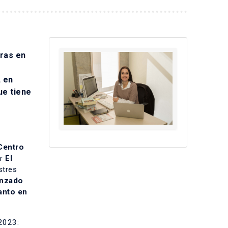
eras en
, en
ue tiene
Centro
or
El
stres
anzado
anto en
 2023: