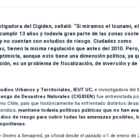
tigadora del Cigiden, señaló: “Si miramos el tsunami, el
umplir 13 años y todavía gran parte de las zonas cost
o y no cuentan con estudios de riesgo. Ciudades como
s, tienen la misma regulación que antes del 2010. Pero
ptimista, aunque esto tiene una dimensión política, ya q
ción, es un problema de fiscalización, de inversión y de
tudios Urbanos y Territoriales, IEUT UC
, e investigadora del
 Riesgo de Desastres Naturales (CIGIDEN)
fue entrevistada p
o Chile, país que históricamente ha enfrentado distintos desa
cendios,
mantiene todavía políticas públicas que no han av
udios de riesgo para cubrir todas las amenazas posibles, t
opolitanas.
e Onemi a Senapred, ya oficial desde el pasado o1 de enero de