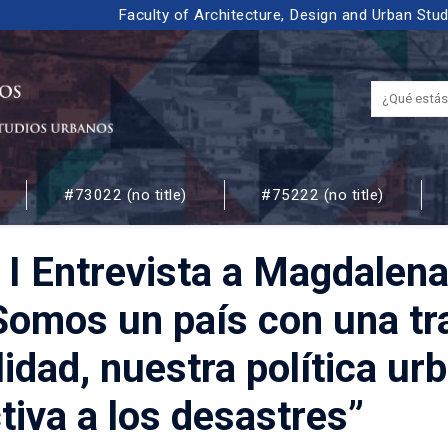
Faculty of Architecture, Design and Urban Stu
#73022 (no title)
#75222 (no title)
 URBANOS
io I Entrevista a Magdalen
“Somos un país con una tra
idad, nuestra política urb
tiva a los desastres”