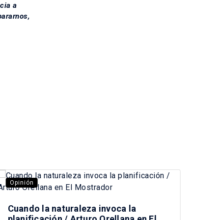
cia a
pararnos,
Opinión
Opi
Cuando la naturaleza invoca la
planificación / Arturo Orellana en El