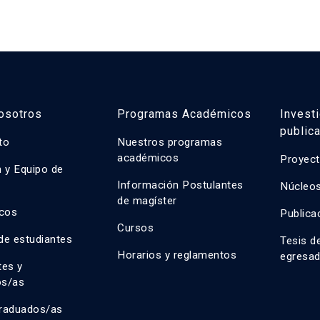
osotros
Programas Académicos
Invest
public
uto
Nuestros programas
académicos
Proyect
n y Equipo de
n
Información Postulantes
Núcleos
de magíster
cos
Publica
Cursos
de estudiantes
Tesis d
Horarios y reglamentos
egresa
tes y
os/as
raduados/as