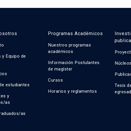
osotros
Programas Académicos
Invest
public
uto
Nuestros programas
académicos
Proyect
n y Equipo de
n
Información Postulantes
Núcleos
de magíster
cos
Publica
Cursos
de estudiantes
Tesis d
Horarios y reglamentos
egresa
tes y
os/as
raduados/as