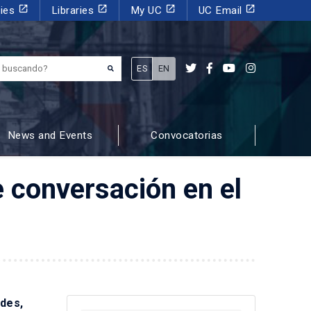
launch
launch
launch
launch
dies
Libraries
My UC
UC Email
¿Qué estás buscando?
ES
EN
News and Events
Convocatorias
e conversación en el
ades,