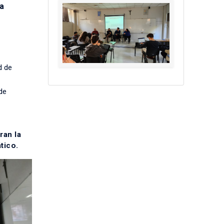
a
d de
de
ran la
tico.