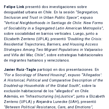
Felipe Link
presentó dos investigaciones sobre
desigualdad urbana en Chile. En la sesión
“Segregation,
Seclusion and Trust in Urban Public Space”
, expuso
“Vertical Neighborhoods in Santiago de Chile: New Forms
of Sociability in a Segregated Latin American Metropolis”
,
sobre sociabilidad en barrios verticales. Luego, junto a
Elizabeth Zenteno (UPLA), presentó
“Doubling the Crisis:
Residential Trajectories, Barriers, and Housing Access
Strategies Among Two Migrant Populations in Valparaíso
and Viña del Mar, Chile”
, sobre estrategias habitacionales
de migrantes haitianos y venezolanos.
Jav
i
er Ruiz-Tagle
participó en dos presentaciones. En
“For a Sociology of Shared Housing”
, expuso
“‘Allegados’:
A Historical, Political and Comparative Description of the
Doubled-up Households of the Global South”
, sobre la
exclusión habitacional de los “allegados” en Chile.
Además, en
“Infrastructuring (in)Justice”
, junto a Elizabeth
Zenteno (UPLA) y Alejandra Lunecke (UAH), presentó
“Between Political Resistance, Care, and Emotions”
,