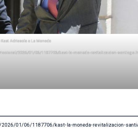
 Kast Adriasola a La Moneda
Nacional/2026/01/06/1187706/kast-la-moneda-revitalizacion-santiago.h
/2026/01/06/1187706/kast-la-moneda-revitalizacion-santi