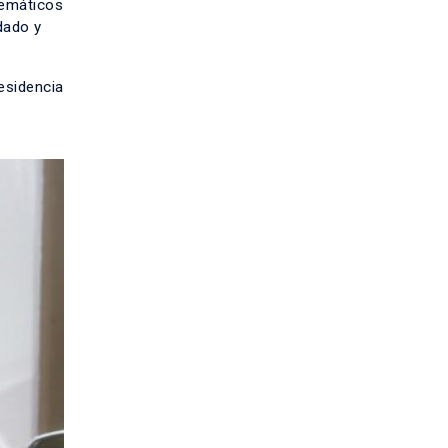
lemáticos
dado y
esidencia