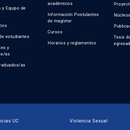
académicos
Proyect
n y Equipo de
n
Información Postulantes
Núcleos
de magíster
cos
Publica
Cursos
de estudiantes
Tesis d
Horarios y reglamentos
egresa
tes y
os/as
raduados/as
ncias UC
Violencia Sexual