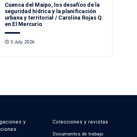
Cuenca del Maipo, los desafíos de la
Bas
seguridad hídrica y la planificación
em
urbana y territorial / Carolina Rojas Q.
en
en El Mercurio
St
3 July, 2026
1
igaciones y
Colecciones y revistas
aciones
Documentos de trabajo