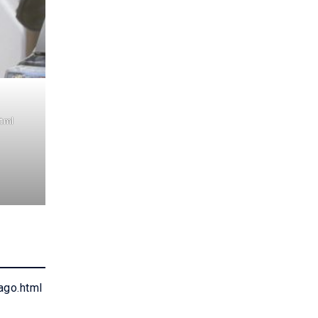
tml
ago.html