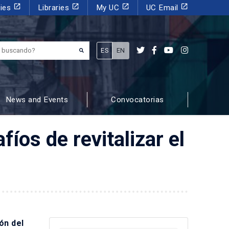
launch
launch
launch
launch
dies
Libraries
My UC
UC Email
¿Qué estás buscando?
ES
EN
News and Events
Convocatorias
íos de revitalizar el
ón del