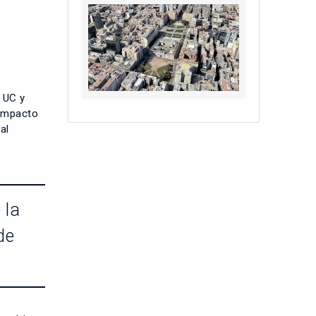
 UC y
 impacto
al
 la
de