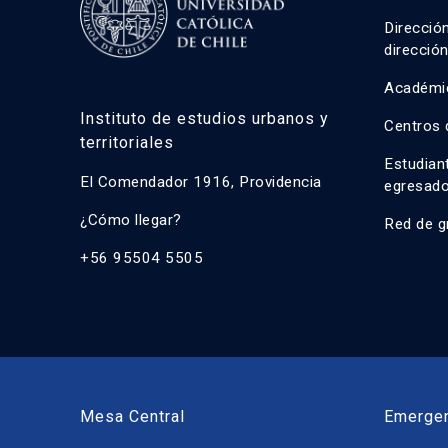
Direcció
direcció
Académi
Instituto de estudios urbanos y
Centros 
territoriales
Estudian
El Comendador 1916, Providencia
egresad
¿Cómo llegar?
Red de g
+56 95504 5505
Mesa Central
Emerge