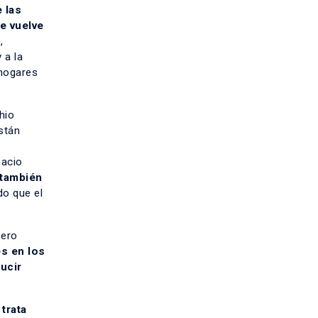
 las
se vuelve
,
 a la
 hogares
hio
stán
pacio
 también
do que el
pero
s en los
ucir
trata