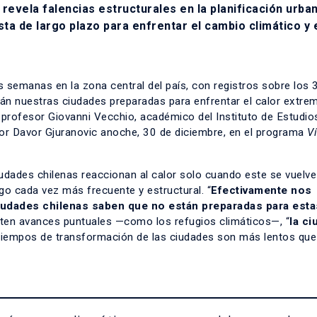
evela falencias estructurales en la planificación urban
a de largo plazo para enfrentar el cambio climático y 
 semanas en la zona central del país, con registros sobre los 
stán nuestras ciudades preparadas para enfrentar el calor extr
l profesor Giovanni Vecchio, académico del Instituto de Estudio
 por Davor Gjuranovic anoche, 30 de diciembre, en el programa
V
iudades chilenas reaccionan al calor solo cuando este se vuelve
sgo cada vez más frecuente y estructural. “
Efectivamente nos
iudades chilenas saben que no están preparadas para esta
sten avances puntuales —como los refugios climáticos—, “
la ci
 tiempos de transformación de las ciudades son más lentos que