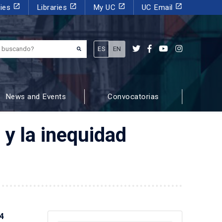
launch
launch
launch
launch
dies
Libraries
My UC
UC Email
¿Qué estás buscando?
ES
EN
News and Events
Convocatorias
 y la inequidad
24