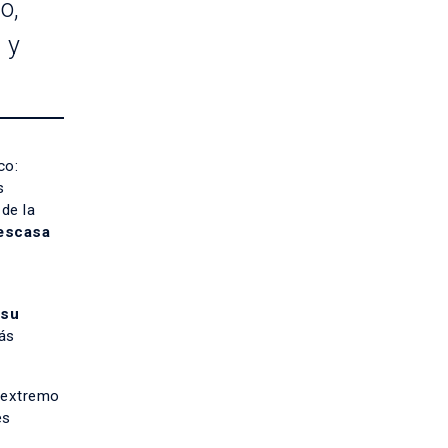
o,
 y
co:
s
de la
 escasa
 su
ás
r extremo
es