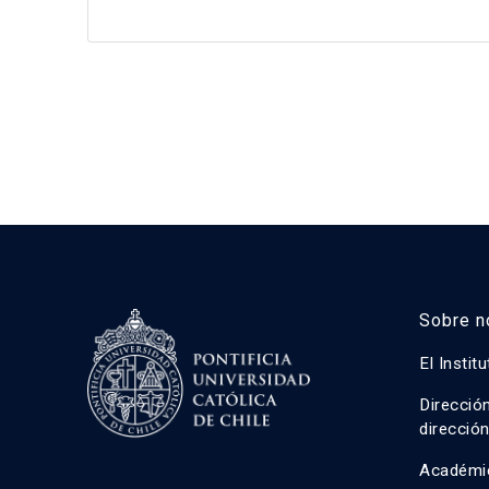
Sobre n
El Instit
Direcció
direcció
Académi