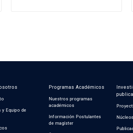
osotros
Programas Académicos
Invest
public
uto
Nuestros programas
académicos
Proyect
n y Equipo de
n
Información Postulantes
Núcleos
de magíster
cos
Publica