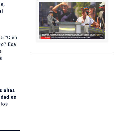
a,
el
35 °C en
emo? Esa
s
ía
s altas
udad en
 los