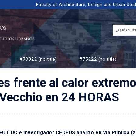
Faculty of Architecture, Design and Urban Stu
#73022 (no title)
#75222 (no title)
 URBANOS
s frente al calor extremo
ni Vecchio en 24 HORAS
 IEUT UC e investigador CEDEUS analizó en
Vía Pública (