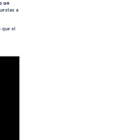
o un
puestas a
 que el