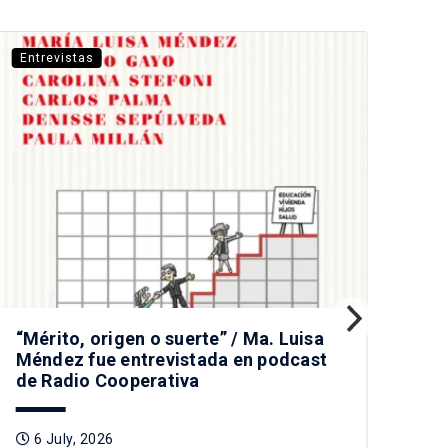
Entrevistas
Ent
“Mérito, origen o suerte” / Ma. Luisa
Pr
Méndez fue entrevistada en podcast
nue
de Radio Cooperativa
a I
Rad
6 July, 2026