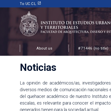
launch
To UC.CL
INSTITUTO DE ESTUDIOS URBANOS
Y TERRITORIALES
About us
#71446 (no title)
FACULTAD DE ARQUITECTURA, DISEÑO Y ESTUDIOS
Noticias
La opinión de académicos/as, investigadores
diversos medios de comunicación nacionales e 
del quehacer académico de nuestro Instituto en
escalas, es relevante para conocer el impacto
generados tienen para la sociedad actual.