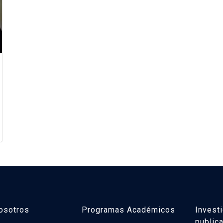
osotros
Programas Académicos
Invest
public