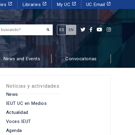
launch
launch
launch
launch
dies
Libraries
My UC
UC Email
¿Qué estás buscando?
ES
EN
News and Events
Convocatorias
Noticias y actividades:
News
IEUT UC en Medios
Actualidad
Voces IEUT
Agenda