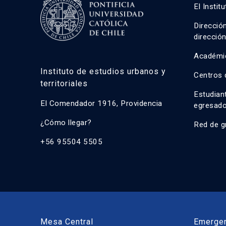
El Instit
Direcció
direcció
Académi
Instituto de estudios urbanos y
Centros 
territoriales
Estudian
El Comendador 1916, Providencia
egresad
¿Cómo llegar?
Red de g
+56 95504 5505
Mesa Central
Emerge