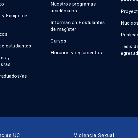
uto
Nuestros programas
académicos
Proyect
n y Equipo de
n
Información Postulantes
Núcleos
de magíster
cos
Publica
Cursos
de estudiantes
Tesis d
Horarios y reglamentos
egresa
tes y
os/as
raduados/as
ncias UC
Violencia Sexual