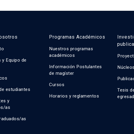
osotros
Programas Académicos
Invest
public
uto
Nuestros programas
académicos
Proyect
n y Equipo de
n
Información Postulantes
Núcleos
de magíster
cos
Publica
Cursos
de estudiantes
Tesis d
Horarios y reglamentos
egresa
tes y
os/as
raduados/as