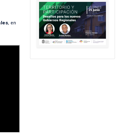
ales
, en