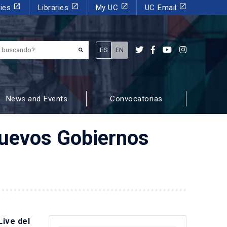
launch
launch
launch
launch
dies
Libraries
My UC
UC Email
¿Qué estás buscando?
ES
EN
News and Events
Convocatorias
 nuevos Gobiernos
Live del