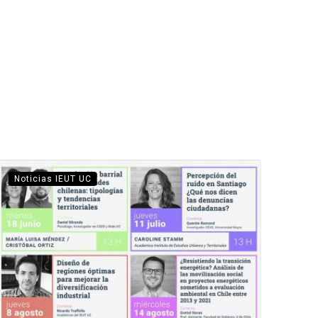
Noticias IEUT UC
Not