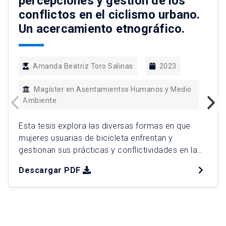
percepciones y gestión de los
conflictos en el ciclismo urbano.
Un acercamiento etnográfico.
Amanda Beatriz Toro Salinas
2023
Magíster en Asentamientos Humanos y Medio
Ambiente
Esta tesis explora las diversas formas en que
mujeres usuarias de bicicleta enfrentan y
gestionan sus prácticas y conflictividades en la
ruta. A través de un acercamiento etnográfico se
Descargar PDF
analiza desde una perspectiva de género cómo
un actor históricamente relegado como la mujer,
se incorpora a las movilidades urbanas en
bicicleta. A través de ello, […]