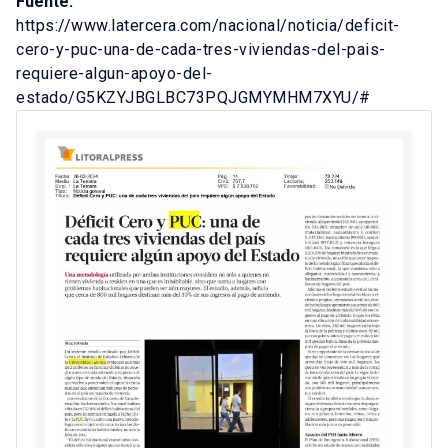
Fuente:
https://www.latercera.com/nacional/noticia/deficit-
cero-y-puc-una-de-cada-tres-viviendas-del-pais-
requiere-algun-apoyo-del-
estado/G5KZYJBGLBC73PQJGMYMHM7XYU/#