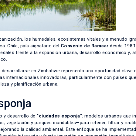
urbanización, los humedales, ecosistemas vitales y a menudo ign
a. Chile, país signatario del
Convenio de Ramsar
desde 1981
edales frente a la expansión urbana, desarrollo económico y, 
ico.
 desarrollarse en Zimbabwe representa una oportunidad clave 
as internacionales innovadoras, particularmente con países qu
leza y planificación urbana.
esponja
o y desarrollo de
“ciudades esponja”
: modelos urbanos que i
vegetación y parques inundables—para retener, filtrar y reutili
 mejorando la calidad ambiental. Este enfoque se ha implementa