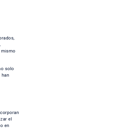
orados,
,
al mismo
no solo
e han
ncorporan
zar el
do en