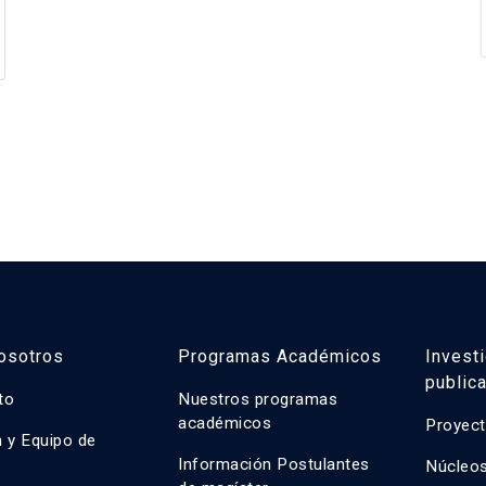
osotros
Programas Académicos
Invest
public
uto
Nuestros programas
académicos
Proyect
n y Equipo de
n
Información Postulantes
Núcleos