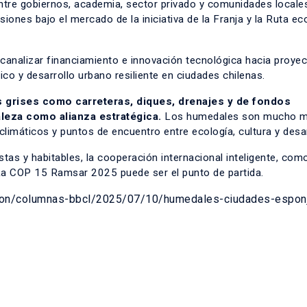
entre gobiernos, academia, sector privado y comunidades locale
siones bajo el mercado de la iniciativa de la Franja y la Ruta ec
a canalizar financiamiento e innovación tecnológica hacia proye
co y desarrollo urbano resiliente en ciudades chilenas.
 grises como carreteras, diques, drenajes y de fondos
aleza como alianza estratégica.
Los humedales son mucho m
limáticos y puntos de encuentro entre ecología, cultura y desar
ustas y habitables, la cooperación internacional inteligente, com
La COP 15 Ramsar 2025 puede ser el punto de partida.
inion/columnas-bbcl/2025/07/10/humedales-ciudades-espon