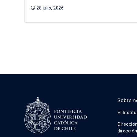
28 julio, 2026
Sobre n
El Instit
Direcció
direcció