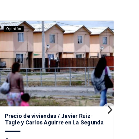
Opinión
Opi
Des
no 
1
Precio de viviendas / Javier Ruiz-
Tagle y Carlos Aguirre en La Segunda