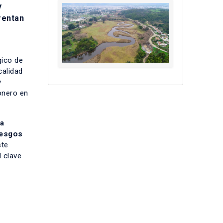
y
rentan
gico de
calidad
y
onero en
la
iesgos
ste
 clave