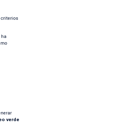
criterios
 ha
como
enerar
eo verde