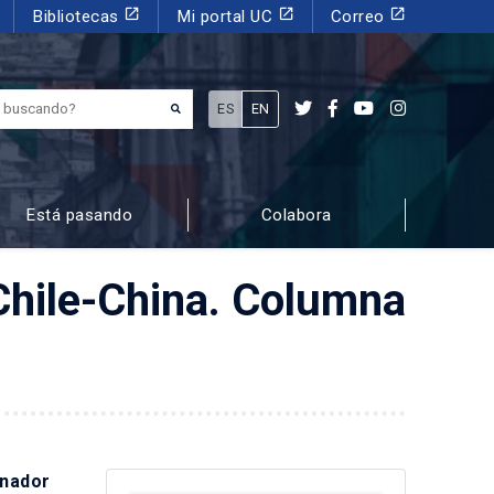
launch
launch
launch
Bibliotecas
Mi portal UC
Correo
¿Qué estás buscando?
ES
EN
Está pasando
Colabora
Chile-China. Columna
enador