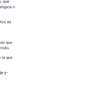
s, que
ológica o
ctos de
ás que
rollo.
o la que
ja-y-