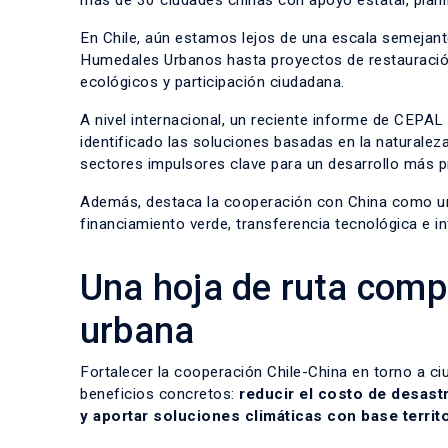
más de 30 ciudades chinas con apoyo estatal, planif
En Chile, aún estamos lejos de una escala semejant
Humedales Urbanos hasta proyectos de restauración
ecológicos y participación ciudadana.
A nivel internacional, un reciente informe de CEPAL
identificado las soluciones basadas en la naturaleza
sectores impulsores clave para un desarrollo más pr
Además, destaca la cooperación con China como un 
financiamiento verde, transferencia tecnológica e in
Una hoja de ruta compa
urbana
Fortalecer la cooperación Chile-China en torno a c
beneficios concretos:
reducir el costo de desast
y aportar soluciones climáticas con base territo