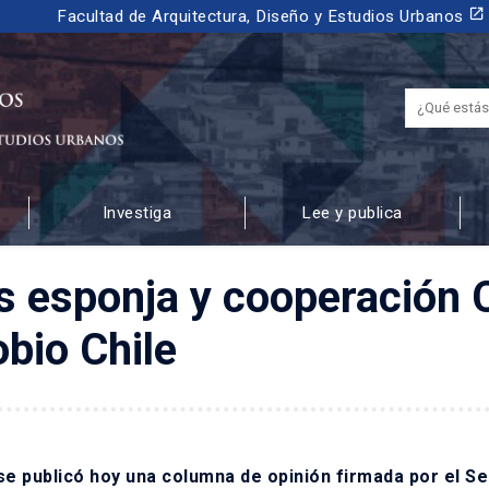
launch
Facultad de Arquitectura, Diseño y Estudios Urbanos
Investiga
Lee y publica
 URBANOS
 esponja y cooperación 
obio Chile
cl se publicó hoy una columna de opinión firmada por el S