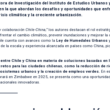
tora de Investigación del Instituto de Estudios Urbanos 
en la que abordan los desafíos y oportunidades que enf
sis climática y la creciente urbanización.
 colaboración Chile-China,”
los autores destacan el rol estraté
rentar el cambio climático, prevenir inundaciones y mejorar la 
hile cuenta con avances como la
Ley de Humedales Urbanos
 de la escala y experiencia alcanzada en países como China, pi
 entre Chile y China en materia de soluciones basadas en 
cretos para las ciudades chilenas
,
como la reducción de r
ecosistemas urbanos y la creación de empleos verdes.
En e
ebrará en Zimbabwe en 2025, se presenta como una oportunidad
nacionales innovadoras.