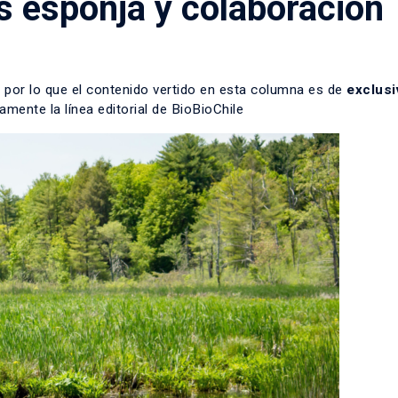
 esponja y colaboración
 por lo que el contenido vertido en esta columna es de
exclusi
amente la línea editorial de BioBioChile