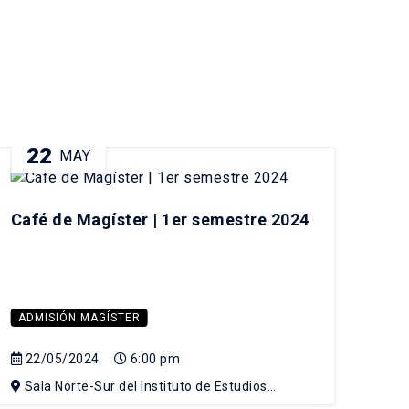
22
2
MAY
Café de Magíster | 1er semestre 2024
Def
ADMISIÓN MAGÍSTER
fut
Inc
22/05/2024
6:00 pm
esc
Sala Norte-Sur del Instituto de Estudios
Pla
Urbanos y Territoriales