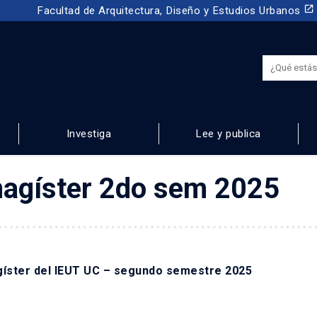
launch
Facultad de Arquitectura, Diseño y Estudios Urbanos
Investiga
Lee y publica
NOS
magíster 2do sem 2025
gíster del IEUT UC – segundo semestre 2025