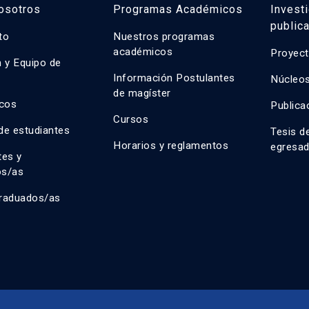
osotros
Programas Académicos
Invest
public
uto
Nuestros programas
académicos
Proyect
n y Equipo de
n
Información Postulantes
Núcleos
de magíster
cos
Publica
Cursos
de estudiantes
Tesis d
Horarios y reglamentos
egresa
tes y
os/as
raduados/as