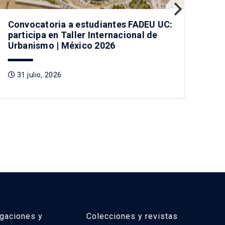
Convocatoria a estudiantes FADEU UC:
Vis
participa en Taller Internacional de
car
Urbanismo | México 2026
Chi
31 julio, 2026
3
igaciones y
Colecciones y revistas