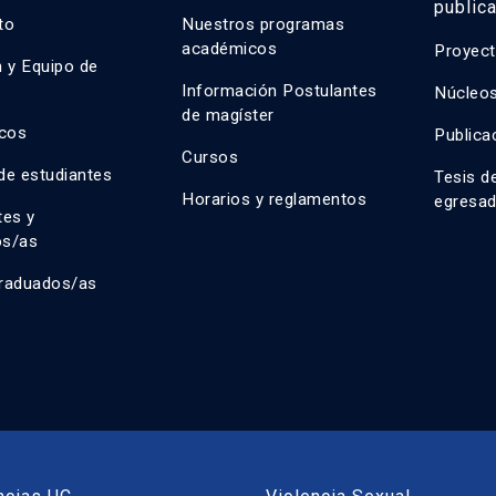
public
uto
Nuestros programas
académicos
Proyect
n y Equipo de
n
Información Postulantes
Núcleos
de magíster
cos
Publica
Cursos
de estudiantes
Tesis d
Horarios y reglamentos
egresa
tes y
os/as
raduados/as