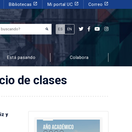
launch
launch
launch
Bibliotecas
Mi portal UC
Correo
¿Qué estás buscando?
ES
EN
Está pasando
Colabora
cio de clases
iz y