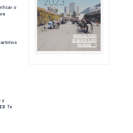
ificar o
ara
partimos
o
y
23
. Te