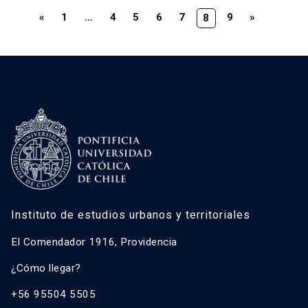
«
1
…
4
5
6
7
9
»
8
Instituto de estudios urbanos y territoriales
El Comendador 1916, Providencia
¿Cómo llegar?
+56 95504 5505