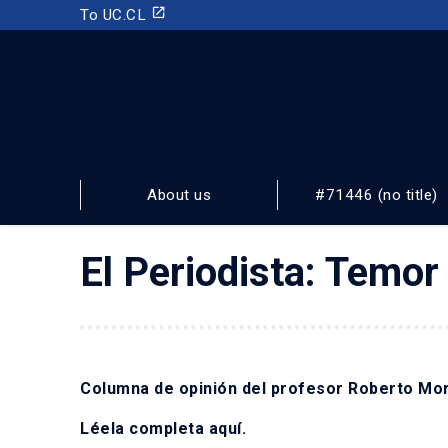
launch
To UC.CL
INSTITUTO DE ESTUDIOS URBANOS
Y TERRITORIALES
About us
#71446 (no title)
FACULTAD DE ARQUITECTURA, DISEÑO Y ESTUDIOS URBA
El Periodista: Temo
Columna de opinión del profesor Roberto Mor
Léela completa
aquí
.