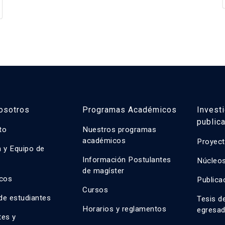
osotros
Programas Académicos
Invest
public
uto
Nuestros programas
académicos
Proyect
n y Equipo de
n
Información Postulantes
Núcleos
de magíster
cos
Publica
Cursos
de estudiantes
Tesis d
Horarios y reglamentos
egresa
tes y