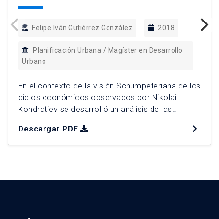
Felipe Iván Gutiérrez González
2018
Planificación Urbana / Magíster en Desarrollo
Urbano
En el contexto de la visión Schumpeteriana de los
ciclos económicos observados por Nikolai
Kondratiev se desarrolló un análisis de las
políticas en ciudades más avanzadas en la
Descargar PDF
implementación de la electromovilidad y se
estudió el proceso de implementación en
Santiago de Chile a través de entrevistas a
actores claves con el fin profundizar en […]