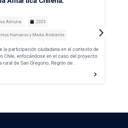
la Antártica Chilena.
dez Almuna
2025
entos Humanos y Medio Ambiente
Ant
la 
 de la participación ciudadana en el contexto de
med
 en Chile, enfocándose en el caso del proyecto
sos
 rural de San Gregorio, Región de
De
fun
una metodología mixta basada en entrevistas,
amb
y análisis documental, se examinan las