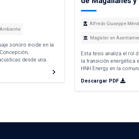
de Magallanes y 
Alfredo Giuseppe Mén
 Ambiente
Magíster en Asentami
aje sonoro incide en la
 Concepción,
Esta tesis analiza el rol
acústicas desde una
la transición energética
dicionales centrados en
HNH Energy en la comuna
 la experiencia subjetiva
Magallanes. A partir de 
Descargar PDF
vos. La investigación
observación etnográfica 
tensiones, límites […]