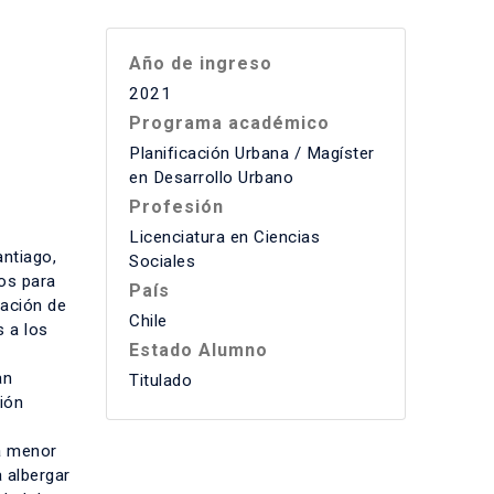
Año de ingreso
2021
Programa académico
Planificación Urbana / Magíster
en Desarrollo Urbano
Profesión
Licenciatura en Ciencias
antiago,
Sociales
dos para
País
tación de
Chile
s a los
Estado Alumno
an
Titulado
ión
a menor
a albergar