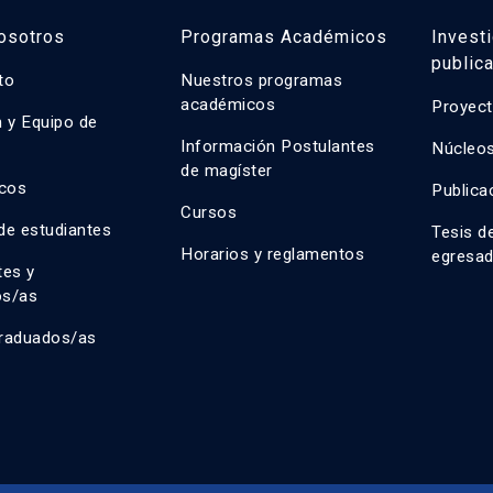
osotros
Programas Académicos
Invest
public
uto
Nuestros programas
académicos
Proyect
n y Equipo de
n
Información Postulantes
Núcleos
de magíster
cos
Publica
Cursos
de estudiantes
Tesis d
Horarios y reglamentos
egresa
tes y
os/as
raduados/as