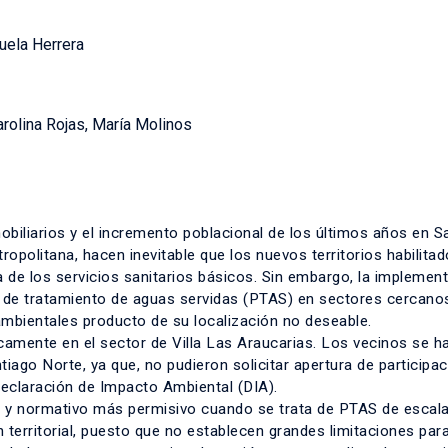
uela Herrera
arolina Rojas, María Molinos
biliarios y el incremento poblacional de los últimos años en S
opolitana, hacen inevitable que los nuevos territorios habilita
a de los servicios sanitarios básicos. Sin embargo, la implemen
as de tratamiento de aguas servidas (PTAS) en sectores cercano
bientales producto de su localización no deseable.
icamente en el sector de Villa Las Araucarias. Los vecinos se h
go Norte, ya que, no pudieron solicitar apertura de participac
Declaración de Impacto Ambiental (DIA).
al y normativo más permisivo cuando se trata de PTAS de escal
 territorial, puesto que no establecen grandes limitaciones par