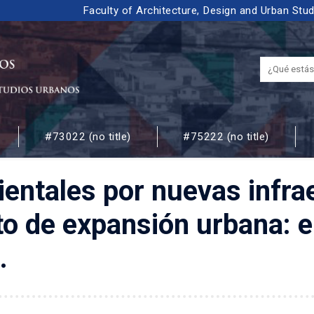
Faculty of Architecture, Design and Urban Stu
#73022 (no title)
#75222 (no title)
 URBANOS
entales por nuevas infra
to de expansión urbana: el
.