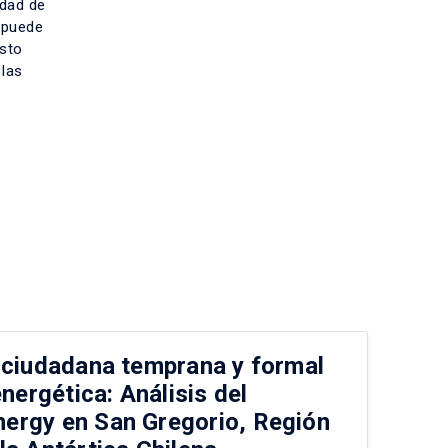
idad de
o puede
esto
 las
 ciudadana temprana y formal
Pe
energética: Análisis del
pa
ergy en San Gregorio, Región
la