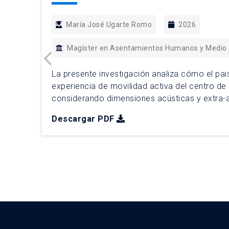
María José Ugarte Romo
2026
Magíster en Asentamientos Humanos y Medio
La presente investigación analiza cómo el pais
experiencia de movilidad activa del centro de
considerando dimensiones acústicas y extra-
perspectiva perceptual. Frente a enfoques tra
Descargar PDF
factores físicos del ruido, el estudio incorpora
de quienes se desplazan mediante modos acti
adopta un […]