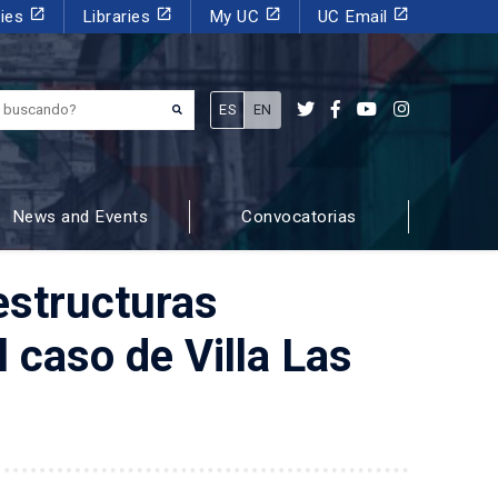
launch
launch
launch
launch
dies
Libraries
My UC
UC Email
¿Qué estás buscando?
ES
EN
News and Events
Convocatorias
estructuras
 caso de Villa Las