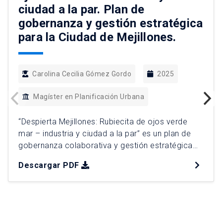
ciudad a la par. Plan de
gobernanza y gestión estratégica
para la Ciudad de Mejillones.
Carolina Cecilia Gómez Gordo
2025
Magíster en Planificación Urbana
“Despierta Mejillones: Rubiecita de ojos verde
mar – industria y ciudad a la par” es un plan de
gobernanza colaborativa y gestión estratégica
que busca equilibrar la brecha entre el creciente
Descargar PDF
polo portuario‑industrial de la comuna y la
calidad de vida urbana, junto con su patrimonio
histórico. El diagnóstico prospectivo identifica
problemáticas como la desconfianza […]