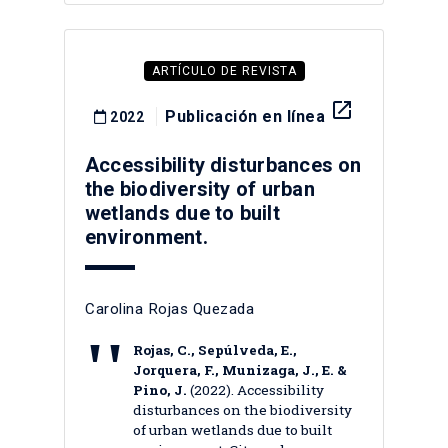
ARTÍCULO DE REVISTA
launch
Publicación en línea
2022
Accessibility disturbances on
the biodiversity of urban
wetlands due to built
environment.
Carolina Rojas Quezada
Rojas, C., Sepúlveda, E.,
Jorquera, F., Munizaga, J., E. &
Pino, J.
(2022). Accessibility
disturbances on the biodiversity
of urban wetlands due to built