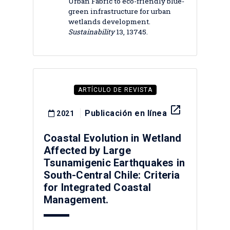
Urban Fabric to eco-friendly blue-
green infrastructure for urban
wetlands development.
Sustainability
13, 13745.
ARTÍCULO DE REVISTA
launch
Publicación en línea
2021
Coastal Evolution in Wetland
Affected by Large
Tsunamigenic Earthquakes in
South-Central Chile: Criteria
for Integrated Coastal
Management.