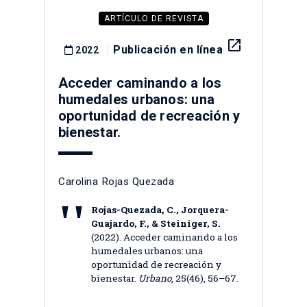
ARTÍCULO DE REVISTA
launch
Publicación en línea
2022
Acceder caminando a los
humedales urbanos: una
oportunidad de recreación y
bienestar.
Carolina Rojas Quezada
Rojas-Quezada, C., Jorquera-
Guajardo, F., & Steiniger, S.
(2022). Acceder caminando a los
humedales urbanos: una
oportunidad de recreación y
bienestar.
Urbano
, 25(46), 56–67.