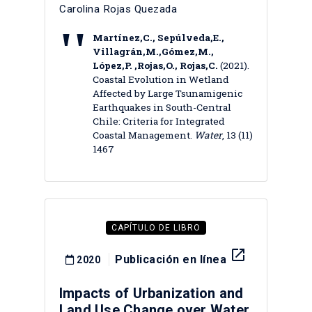
Carolina Rojas Quezada
Martínez,C., Sepúlveda,E.,
Villagrán,M.,Gómez,M.,
López,P. ,Rojas,O., Rojas,C.
(2021).
Coastal Evolution in Wetland
Affected by Large Tsunamigenic
Earthquakes in South-Central
Chile: Criteria for Integrated
Coastal Management.
Water
, 13 (11)
1467
CAPÍTULO DE LIBRO
launch
Publicación en línea
2020
Impacts of Urbanization and
Land Use Change over Water