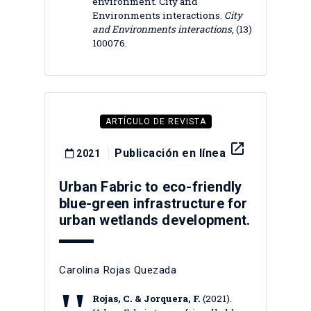
environment. City and
Environments interactions.
City
and Environments interactions
, (13)
100076.
ARTÍCULO DE REVISTA
launch
Publicación en línea
2021
Urban Fabric to eco-friendly
blue-green infrastructure for
urban wetlands development.
Carolina Rojas Quezada
Rojas, C. & Jorquera, F.
(2021).