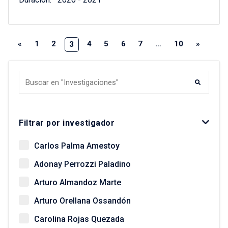
«
1
2
4
5
6
7
…
10
»
3
Buscar Investigaciones
Filtrar por investigador
Carlos Palma Amestoy
Adonay Perrozzi Paladino
Arturo Almandoz Marte
Arturo Orellana Ossandón
Carolina Rojas Quezada