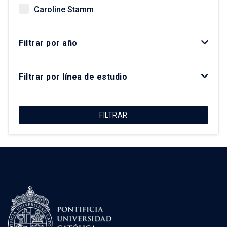
Caroline Stamm
Christian Matus Madrid
Filtrar por año
Daniela Zaviezo
Felipe Irarrázaval Irarrázaval
Filtrar por línea de estudio
Felipe Link Lazo
Francisco Sabatini Downey
FILTRAR
Giovanni Vecchio
Gonzalo Salazar Preece
Javier Ruiz-Tagle Venero
José Rosas Vera
Kay Bergamini Ladrón de Guevara
Luis Fuentes Arce