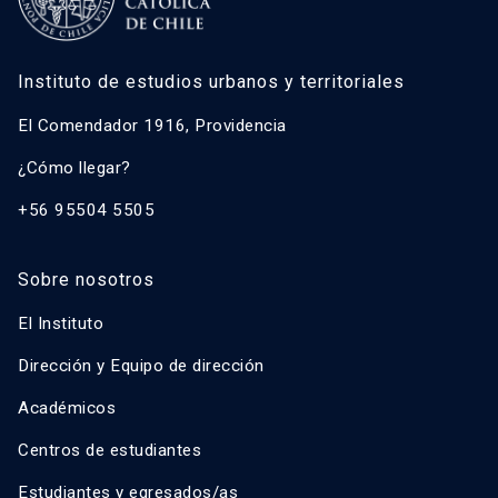
Macarena Ibarra Alonso
Magdalena Vicuña Del Río
Instituto de estudios urbanos y territoriales
María Luisa Méndez Layera
Óscar Figueroa Monsalve
El Comendador 1916, Providencia
Pedro Bannen Lanata
¿Cómo llegar?
Piroska Ángel
+56 95504 5505
Quentin Ramond
Sobre nosotros
Ricardo Truffello Robledo
Roberto Moris Iturrieta
El Instituto
Dirección y Equipo de dirección
Académicos
Centros de estudiantes
Estudiantes y egresados/as