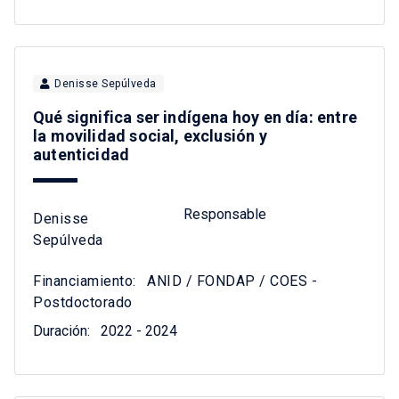
Denisse Sepúlveda
Qué significa ser indígena hoy en día: entre
la movilidad social, exclusión y
autenticidad
Responsable
Denisse
Sepúlveda
Financiamiento:
ANID / FONDAP / COES -
Postdoctorado
Duración:
2022 - 2024