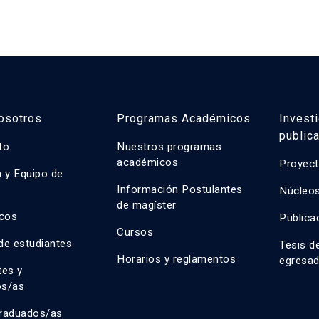
osotros
Programas Académicos
Invest
public
uto
Nuestros programas
académicos
Proyect
n y Equipo de
n
Información Postulantes
Núcleos
de magíster
cos
Publica
Cursos
de estudiantes
Tesis d
Horarios y reglamentos
egresa
tes y
os/as
raduados/as