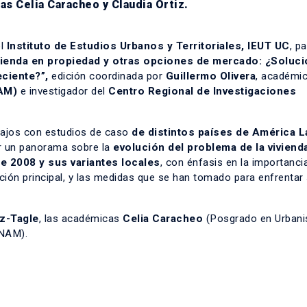
s Celia Caracheo y Claudia Ortiz.
el
Instituto de Estudios Urbanos y Territoriales, IEUT UC
, pa
vienda en propiedad y otras opciones de mercado: ¿Soluci
eciente?”,
edición coordinada por
Guillermo Olivera
, académic
NAM)
e investigador del
Centro Regional de Investigaciones
rabajos con estudios de caso
de distintos países de América La
er un panorama sobre la
evolución del problema de la viviend
de 2008 y sus variantes locales
, con énfasis en la importanci
ción principal, y las medidas que se han tomado para enfrentar
z-Tagle
, las académicas
Celia Caracheo
(Posgrado en Urban
UNAM).