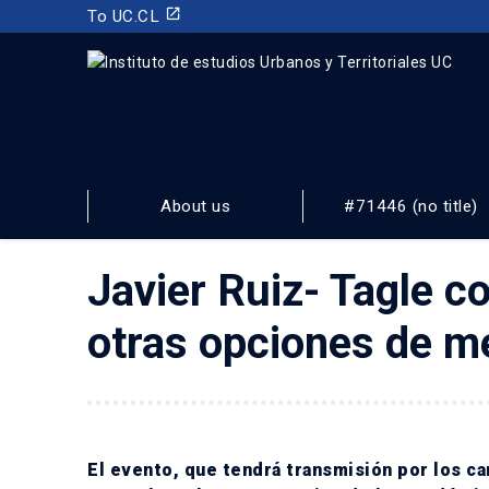
launch
To UC.CL
INSTITUTO DE ESTUDIOS URBANOS
Y TERRITORIALES
About us
#71446 (no title)
FACULTAD DE ARQUITECTURA, DISEÑO Y ESTUDIOS URBA
Javier Ruiz- Tagle c
otras opciones de m
El evento, que tendrá transmisión por los 