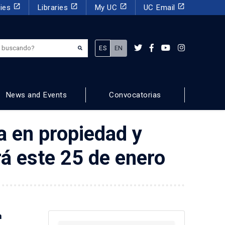
launch
launch
launch
launch
dies
Libraries
My UC
UC Email
¿Qué estás buscando?
ES
EN
News and Events
Convocatorias
a en propiedad y
á este 25 de enero
n