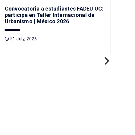
Convocatoria a estudiantes FADEU UC:
Vis
participa en Taller Internacional de
car
Urbanismo | México 2026
Chi
31 July, 2026
3