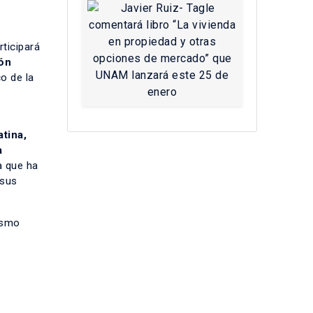
rticipará
ón
o de la
tina,
a
a que ha
 sus
ismo