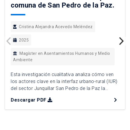
comuna de San Pedro de la Paz.
Cristina Alejandra Acevedo Meléndez
2025
Magíster en Asentamientos Humanos y Medio
Ambiente
Esta investigación cualitativa analiza cómo ven
los actores clave en la interfaz urbano-rural (IUR)
del sector Junquillar San Pedro de la Paz la
vulnerabilidad ante los incendios forestales, el
Descargar PDF
papel de la planificación territorial y la posibilidad
de aplicar soluciones basadas en la naturaleza
(SbN). Utilizando entrevistas y análisis de
afinidad, el estudio profundiza en […]