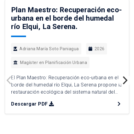
Plan Maestro: Recuperación eco-
urbana en el borde del humedal
río Elqui, La Serena.
Adriana María Soto Paniagua
2026
Magíster en Planificación Urbana
El Plan Maestro: Recuperación eco-urbana en el
borde del humedal río Elqui, La Serena propone la
restauración ecológica del sistema natural del
ecosistema, al mejorar la resiliencia ante riesgos
Descargar PDF
naturales y mitigar el impacto del cambio
climático. La recuperación del acceso público
hacia la naturaleza se proyecta bajo criterios de
una planificación ecológica y diseño […]