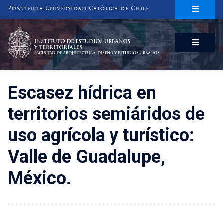
Pontificia Universidad Católica de Chile
INSTITUTO DE ESTUDIOS URBANOS
Y TERRITORIALES
FACULTAD DE ARQUITECTURA, DISEÑO Y ESTUDIOS URBANOS
Escasez hídrica en
territorios semiáridos de
uso agrícola y turístico:
Valle de Guadalupe,
México.