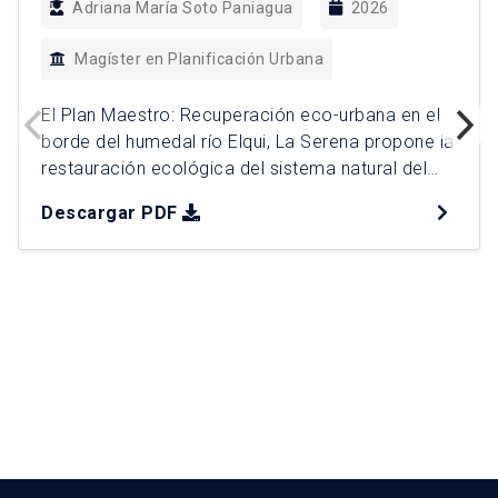
Adriana María Soto Paniagua
2026
Magíster en Planificación Urbana
El Plan Maestro: Recuperación eco-urbana en el
borde del humedal río Elqui, La Serena propone la
restauración ecológica del sistema natural del
ecosistema, al mejorar la resiliencia ante riesgos
Descargar PDF
naturales y mitigar el impacto del cambio
climático. La recuperación del acceso público
hacia la naturaleza se proyecta bajo criterios de
una planificación ecológica y diseño […]