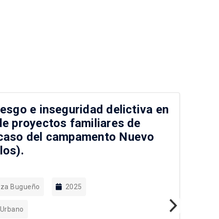
iesgo e inseguridad delictiva en
De
de proyectos familiares de
co
 caso del campamento Nuevo
de
los).
Va
raza Bugueño
2025
 Urbano