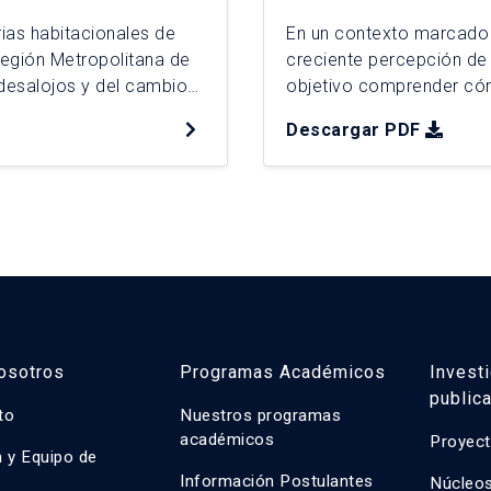
rias habitacionales de
En un contexto marcado
egión Metropolitana de
creciente percepción de 
 desalojos y del cambio
objetivo comprender cómo
esde 2022. Mediante un
proyectos de permanenci
Descargar PDF
salojados entre 2024 y
campamento Nuevo Amanec
metodología cualitativa, 
osotros
Programas Académicos
Invest
public
uto
Nuestros programas
académicos
Proyect
n y Equipo de
n
Información Postulantes
Núcleos