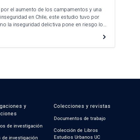
 por el aumento de los campamentos y una
El 
inseguridad en Chile, este estudio tuvo por
ten
 la inseguridad delictiva pone en riesgo los
Ést
a prolongada de los residentes del
de 
De
er. La investigación utilizó una
asi
que incluyó una etnografía localizada y […]
pol
igaciones y
Colecciones y revistas
aciones
Documentos de trabajo
os de investigación
Colección de Libros
Estudios Urbanos UC
 de investigación