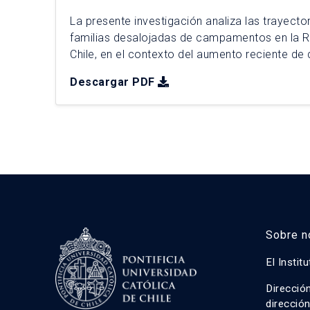
La presente investigación analiza las trayecto
familias desalojadas de campamentos en la R
Chile, en el contexto del aumento reciente de
de criterio adoptado por la Corte Suprema d
Descargar PDF
enfoque cualitativo basado en cinco casos de
2025, se realizaron 31 entrevistas […]
Sobre n
El Instit
Direcció
direcció