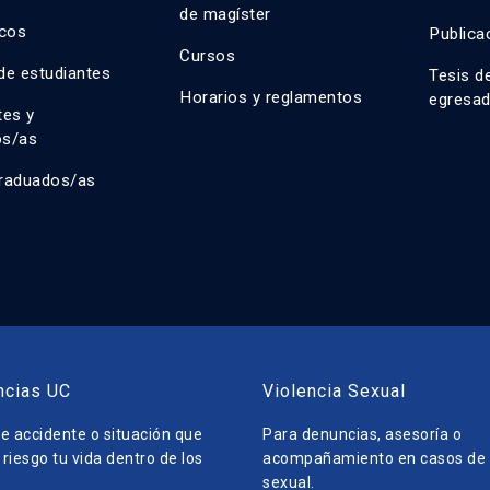
de magíster
cos
Publica
Cursos
de estudiantes
Tesis d
Horarios y reglamentos
egresa
tes y
os/as
raduados/as
ncias UC
Violencia Sexual
e accidente o situación que
Para denuncias, asesoría o
riesgo tu vida dentro de los
acompañamiento en casos de v
sexual.