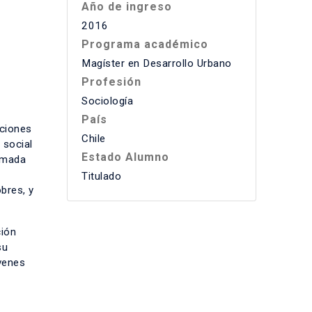
Año de ingreso
2016
Programa académico
Magíster en Desarrollo Urbano
Profesión
Sociología
País
aciones
Chile
 social
Estado Alumno
ormada
Titulado
bres, y
ción
su
venes