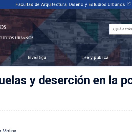
launch
Facultad de Arquitectura, Diseño y Estudios Urbanos
Investiga
Lee y publica
 URBANOS
cuelas y deserción en la p
a Molina