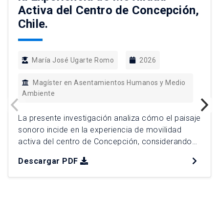
Activa del Centro de Concepción,
Chile.
María José Ugarte Romo
2026
Magíster en Asentamientos Humanos y Medio
Ambiente
La presente investigación analiza cómo el paisaje
sonoro incide en la experiencia de movilidad
activa del centro de Concepción, considerando
dimensiones acústicas y extra-acústicas desde
Descargar PDF
una perspectiva perceptual. Frente a enfoques
tradicionales centrados en factores físicos del
ruido, el estudio incorpora la experiencia
subjetiva de quienes se desplazan mediante
modos activos. La investigación adopta un […]