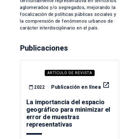
territorialmente representativa en territorios
aglomerados y/o segregados, mejorando la
focalización de políticas públicas sociales y
la comprensión de fenómenos urbanos de
carácter interdisciplinario en el país.
Publicaciones
ARTÍCULO DE REVISTA
launch
Publicación en línea
2022
La importancia del espacio
geográfico para minimizar el
error de muestras
representativas