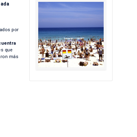
rada
tados por
cuentra
es que
taron más