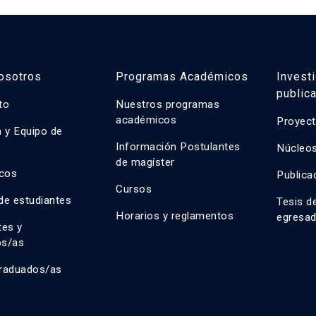
osotros
Programas Académicos
Invest
public
uto
Nuestros programas
académicos
Proyect
n y Equipo de
n
Información Postulantes
Núcleos
de magíster
cos
Publica
Cursos
de estudiantes
Tesis d
Horarios y reglamentos
egresa
tes y
os/as
raduados/as