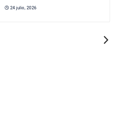
24 julio, 2026
Pre
Tag
2