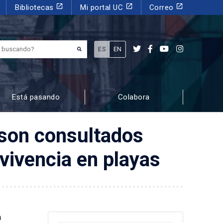
launch
launch
launch
Bibliotecas
Mi portal UC
Correo
¿Qué estás buscando?
ES
EN
Está pasando
Colabora
 son consultados
ivencia en playas
n