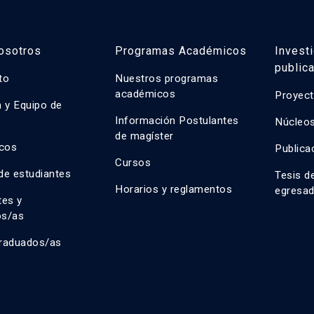
osotros
Programas Académicos
Invest
public
uto
Nuestros programas
académicos
Proyect
n y Equipo de
n
Información Postulantes
Núcleos
de magíster
cos
Publica
Cursos
de estudiantes
Tesis d
Horarios y reglamentos
egresa
tes y
os/as
raduados/as