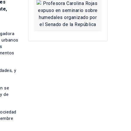
nes
nte,
igadora
s urbanos
as
umentos
udades, y
én se
ey de
Sociedad
ciembre