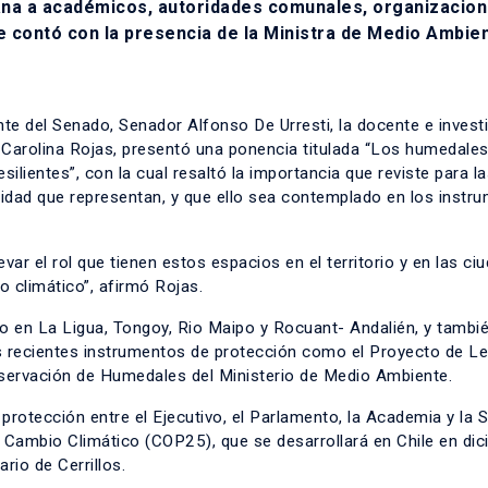
ana a académicos, autoridades comunales, organizacio
e contó con la presencia de la Ministra de Medio Ambie
ente del Senado, Senador Alfonso De Urresti, la docente e invest
C, Carolina Rojas, presentó una ponencia titulada “Los humedale
ilientes”, con la cual resaltó la importancia que reviste para l
sidad que representan, y que ello sea contemplado en los instr
var el rol que tienen estos espacios en el territorio y en las ci
o climático”, afirmó Rojas.
o en La Ligua, Tongoy, Rio Maipo y Rocuant- Andalién, y tambi
los recientes instrumentos de protección como el Proyecto de L
servación de Humedales del Ministerio de Medio Ambiente.
rotección entre el Ejecutivo, el Parlamento, la Academia y la 
e Cambio Climático (COP25), que se desarrollará en Chile en di
rio de Cerrillos.