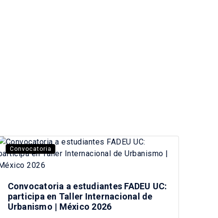
Convocatoria
La 
Convocatoria a estudiantes FADEU UC:
Vis
participa en Taller Internacional de
car
Urbanismo | México 2026
Chi