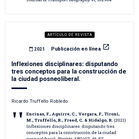
ARTÍCULO DE REVISTA
launch
Publicación en línea
2021
Inflexiones disciplinares: disputando
tres conceptos para la construcción de
la ciudad posneoliberal.
Ricardo Truffello Robledo
Encinas, F., Aguirre, C., Vergara, F., Tironi,
M., Truffello, R., Freed, C. & Hidalgo, R.
(2021)
Inflexiones disciplinares: disputando tres
conceptos para la construcción de la ciudad
posneoliberal.
Revista ARQ
107, 46-57.