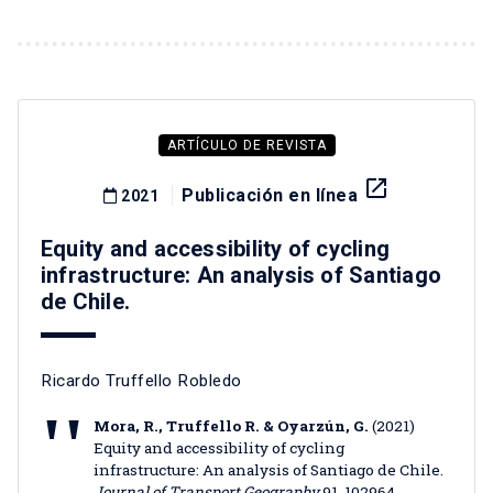
ARTÍCULO DE REVISTA
launch
Publicación en línea
2021
Equity and accessibility of cycling
infrastructure: An analysis of Santiago
de Chile.
Ricardo Truffello Robledo
Mora, R., Truffello R. & Oyarzún, G.
(2021)
Equity and accessibility of cycling
infrastructure: An analysis of Santiago de Chile.
Journal of Transport Geography
91, 102964.