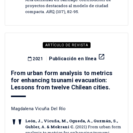
proyectos destacados al modelo de ciudad
compacta.
ARQ,
(107), 82-95.
ARTÍCULO DE REVISTA
launch
Publicación en línea
2021
From urban form analysis to metrics
for enhancing tsunami evacuation:
Lessons from twelve Chilean cities.
Magdalena Vicuña Del Río
León, J., Vicuña, M., Ogueda, A., Guzmán, S.,
Gubler, A. & Mokrani C.
(2021) From urban form
analysis to metrics for enhancing tsunami