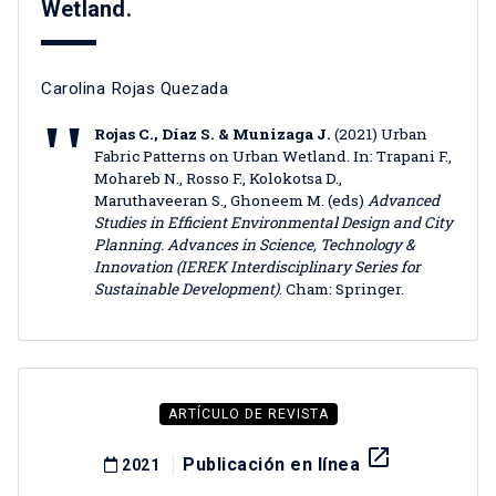
Wetland.
Carolina Rojas Quezada
Rojas C., Díaz S. & Munizaga J.
(2021) Urban
Fabric Patterns on Urban Wetland. In: Trapani F.,
Mohareb N., Rosso F., Kolokotsa D.,
Maruthaveeran S., Ghoneem M. (eds)
Advanced
Studies in Efficient Environmental Design and City
Planning. Advances in Science, Technology &
Innovation (IEREK Interdisciplinary Series for
Sustainable Development)
. Cham: Springer.
ARTÍCULO DE REVISTA
launch
Publicación en línea
2021