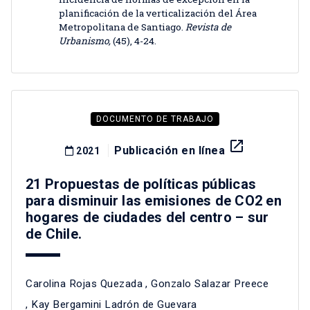
planificación de la verticalización del Área
Metropolitana de Santiago.
Revista de
Urbanismo,
(45), 4-24.
DOCUMENTO DE TRABAJO
launch
Publicación en línea
2021
21 Propuestas de políticas públicas
para disminuir las emisiones de CO2 en
hogares de ciudades del centro – sur
de Chile.
Carolina Rojas Quezada
,
Gonzalo Salazar Preece
,
Kay Bergamini Ladrón de Guevara