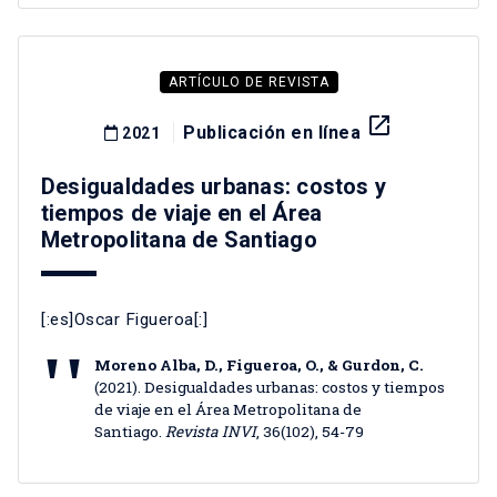
ARTÍCULO DE REVISTA
launch
Publicación en línea
2021
Desigualdades urbanas: costos y
tiempos de viaje en el Área
Metropolitana de Santiago
[:es]Oscar Figueroa[:]
Moreno Alba, D., Figueroa, O., & Gurdon, C.
(2021). Desigualdades urbanas: costos y tiempos
de viaje en el Área Metropolitana de
Santiago.
Revista INVI
, 36(102), 54-79