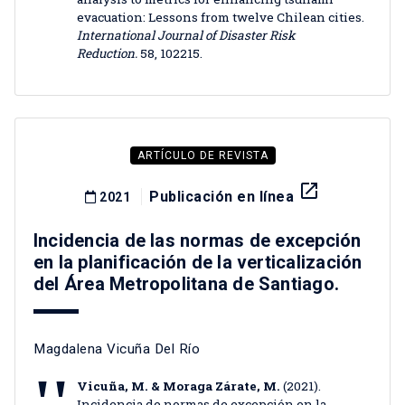
evacuation: Lessons from twelve Chilean cities.
International Journal of Disaster Risk
Reduction.
58, 102215.
ARTÍCULO DE REVISTA
launch
Publicación en línea
2021
Incidencia de las normas de excepción
en la planificación de la verticalización
del Área Metropolitana de Santiago.
Magdalena Vicuña Del Río
Vicuña, M. & Moraga Zárate, M.
(2021).
Incidencia de normas de excepción en la