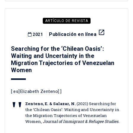
ARTÍCULO DE REVISTA
launch
Publicación en línea
2021
Searching for the ‘Chilean Oasis’:
Waiting and Uncertainty in the
Migration Trajectories of Venezuelan
Women
[:es]Elizabeth Zenteno[:]
Zenteno, E. & Salazar, N.
(2021) Searching for
the ‘Chilean Oasis’: Waiting and Uncertainty in
the Migration Trajectories of Venezuelan
Women,
Journal of Immigrant & Refugee Studies.