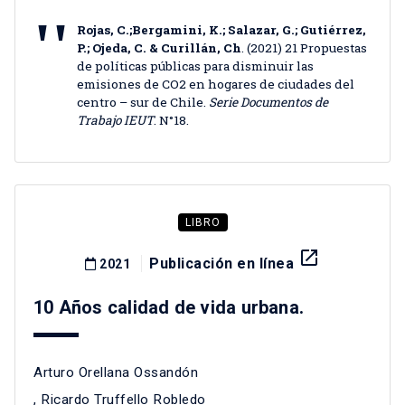
Rojas, C.;Bergamini, K.; Salazar, G.; Gutiérrez,
P.; Ojeda, C. & Curillán, Ch
. (2021) 21 Propuestas
de políticas públicas para disminuir las
emisiones de CO2 en hogares de ciudades del
centro – sur de Chile.
Serie Documentos de
Trabajo IEUT
. N°18.
LIBRO
launch
Publicación en línea
2021
10 Años calidad de vida urbana.
Arturo Orellana Ossandón
,
Ricardo Truffello Robledo