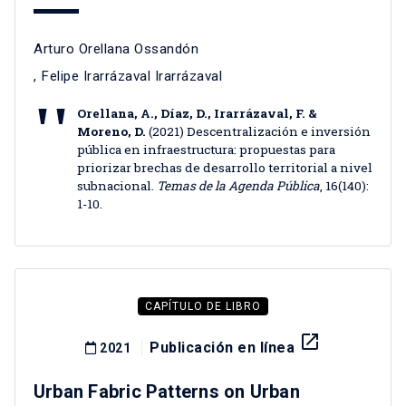
Arturo Orellana Ossandón
,
Felipe Irarrázaval Irarrázaval
Orellana, A., Díaz, D., Irarrázaval, F. &
Moreno, D.
(2021) Descentralización e inversión
pública en infraestructura: propuestas para
priorizar brechas de desarrollo territorial a nivel
subnacional.
Temas de la Agenda Pública
, 16(140):
1-10.
CAPÍTULO DE LIBRO
launch
Publicación en línea
2021
Urban Fabric Patterns on Urban