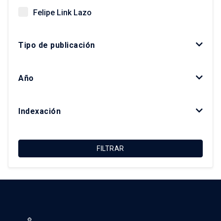
Felipe Link Lazo
Giovanni Vecchio
Tipo de publicación
Gonzalo Salazar Preece
Javier Ruiz-Tagle Venero
Año
Kay Bergamini Ladrón de Guevara
Luis Fuentes Arce
Indexación
Macarena Ibarra Alonso
Magdalena Vicuña Del Río
FILTRAR
María Luisa Méndez Layera
Ricardo Truffello Robledo
Roberto Moris Iturrieta