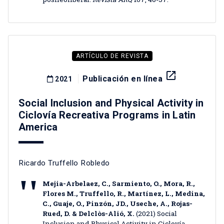
ARTÍCULO DE REVISTA
launch
Publicación en línea
2021
Social Inclusion and Physical Activity in
Ciclovía Recreativa Programs in Latin
America
Ricardo Truffello Robledo
Mejia-Arbelaez, C., Sarmiento, O., Mora, R.,
Flores M., Truffello, R., Martínez, L., Medina,
C., Guaje, O., Pinzón, JD., Useche, A., Rojas-
Rued, D. & Delclòs-Alió, X.
(2021) Social
Inclusion and Physical Activity in Ciclovía