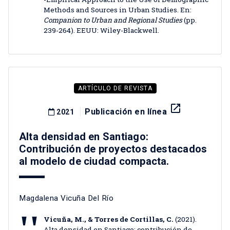
Methods and Sources in Urban Studies. En:
Companion to Urban and Regional Studies
(pp.
239-264). EEUU: Wiley-Blackwell.
ARTÍCULO DE REVISTA
launch
Publicación en línea
2021
Alta densidad en Santiago:
Contribución de proyectos destacados
al modelo de ciudad compacta.
Magdalena Vicuña Del Río
Vicuña, M., & Torres de Cortillas, C.
(2021).
Alta densidad en Santiago: contribución de