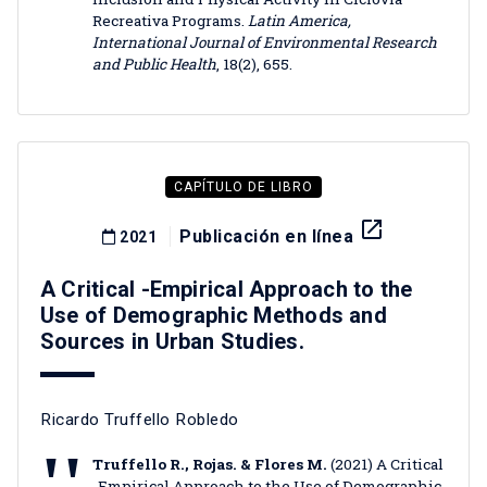
Recreativa Programs.
Latin America,
International Journal of Environmental Research
and Public Health
, 18(2), 655.
CAPÍTULO DE LIBRO
launch
Publicación en línea
2021
A Critical -Empirical Approach to the
Use of Demographic Methods and
Sources in Urban Studies.
Ricardo Truffello Robledo
Truffello R., Rojas. & Flores M.
(2021) A Critical
-Empirical Approach to the Use of Demographic