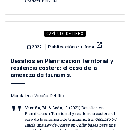
Grande
81:137-160.
CAPÍTULO DE LIBRO
launch
Publicación en línea
2022
Desafíos en Planificación Territorial y
resilencia costera: el caso de la
amenaza de tsunamis.
Magdalena Vicuña Del Río
Vicuña, M. & León, J.
(2021) Desafíos en
Planificación Territorial y resilencia costera: el
caso de la amenaza de tsunamis. En:
Geolibro UC
Hacia una Ley de Costas en Chile: bases para una