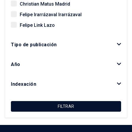
Christian Matus Madrid
Felipe Irarrázaval Irarrázaval
Felipe Link Lazo
Giovanni Vecchio
Tipo de publicación
Gonzalo Salazar Preece
Javier Ruiz-Tagle Venero
Año
Kay Bergamini Ladrón de Guevara
Luis Fuentes Arce
Indexación
Macarena Ibarra Alonso
Magdalena Vicuña Del Río
FILTRAR
María Luisa Méndez Layera
Ricardo Truffello Robledo
Roberto Moris Iturrieta