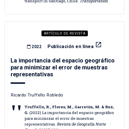
transport in Santiago, Chile.
Transportation
.
ARTÍCULO DE REVISTA
launch
Publicación en línea
2022
La importancia del espacio geográfico
para minimizar el error de muestras
representativas
Ricardo Truffello Robledo
Truffello, R., Flores, M., Garretón, M. & Ruz,
G.
(2022) La importancia del espacio geográfico
para minimizar el error de muestras
representativas.
Revista de Geografía Norte