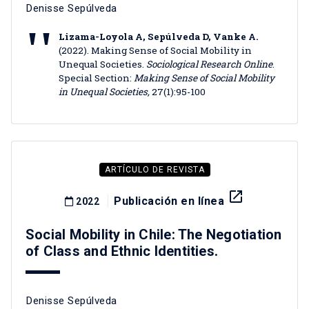
Denisse Sepúlveda
Lizama-Loyola A, Sepúlveda D, Vanke A.
(2022). Making Sense of Social Mobility in
Unequal Societies.
Sociological Research Online
.
Special Section:
Making Sense of Social Mobility
in Unequal Societies,
27(1):95-100
ARTÍCULO DE REVISTA
launch
Publicación en línea
2022
Social Mobility in Chile: The Negotiation
of Class and Ethnic Identities.
Denisse Sepúlveda