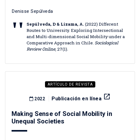
Denisse Sepúlveda
Sepúlveda, D & Lizama, A.
(2022) Different
Routes to University. Exploring Intersectional
and Multi-dimensional Social Mobility under a
Comparative Approach in Chile.
Sociological
Review Online
, 27(1).
ARTÍCULO DE REVISTA
launch
Publicación en línea
2022
Making Sense of Social Mobility in
Unequal Societies