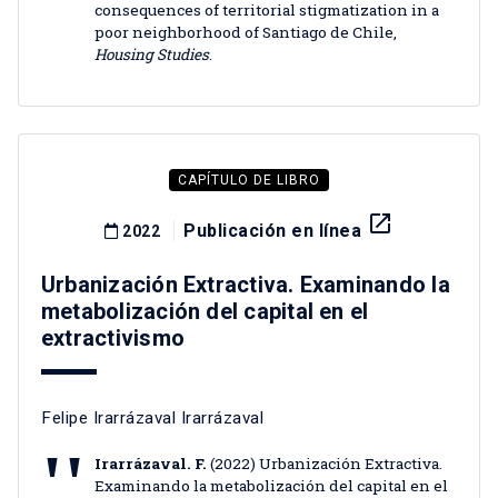
consequences of territorial stigmatization in a
poor neighborhood of Santiago de Chile,
Housing Studies
.
CAPÍTULO DE LIBRO
launch
Publicación en línea
2022
Urbanización Extractiva. Examinando la
metabolización del capital en el
extractivismo
Felipe Irarrázaval Irarrázaval
Irarrázaval. F.
(2022) Urbanización Extractiva.
Examinando la metabolización del capital en el