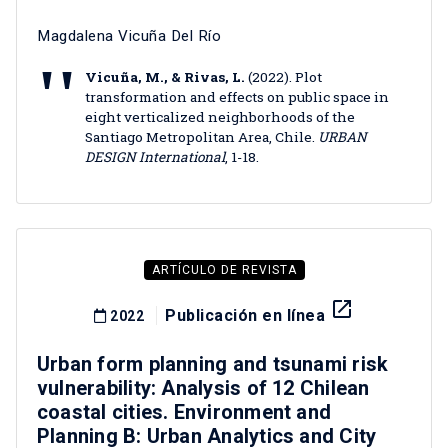
Magdalena Vicuña Del Río
Vicuña, M., & Rivas, L.
(2022). Plot
transformation and effects on public space in
eight verticalized neighborhoods of the
Santiago Metropolitan Area, Chile.
URBAN
DESIGN International
, 1-18.
ARTÍCULO DE REVISTA
launch
Publicación en línea
2022
Urban form planning and tsunami risk
vulnerability: Analysis of 12 Chilean
coastal cities. Environment and
Planning B: Urban Analytics and City