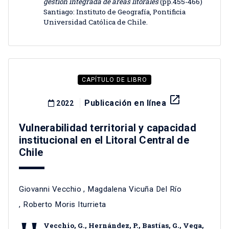
gestión integrada de áreas litorales
(pp.455-466)
Santiago: Instituto de Geografía, Pontificia
Universidad Católica de Chile.
CAPÍTULO DE LIBRO
launch
Publicación en línea
2022
Vulnerabilidad territorial y capacidad
institucional en el Litoral Central de
Chile
Giovanni Vecchio
,
Magdalena Vicuña Del Río
,
Roberto Moris Iturrieta
Vecchio, G., Hernández, P., Bastías, G., Vega,