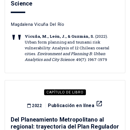
Science
Magdalena Vicuña Del Río
Vicuña, M., León, J., & Guzmán, S.
(2022).
Urban form planning and tsunami risk
vulnerability: Analysis of 12 Chilean coastal
cities.
Environment and Planning B: Urban
Analytics and City Science.
49(7): 1967-1979
CAPÍTULO DE LIBRO
launch
Publicación en línea
2022
Del Planeamiento Metropolitano al
regional: trayectoria del Plan Regulador