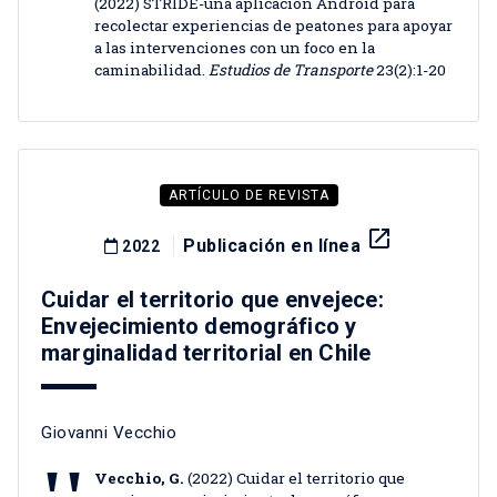
(2022) STRIDE-una aplicación Android para
recolectar experiencias de peatones para apoyar
a las intervenciones con un foco en la
caminabilidad.
Estudios de Transporte
23(2):1-20
ARTÍCULO DE REVISTA
launch
Publicación en línea
2022
Cuidar el territorio que envejece:
Envejecimiento demográfico y
marginalidad territorial en Chile
Giovanni Vecchio
Vecchio, G.
(2022) Cuidar el territorio que