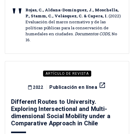
Rojas, C., Aldana-Domínguez, J., Moschella,
P., Stamm, C., Velásquez, C. & Capera, I.
(2022)
Evaluación del marco normativo y de las
políticas públicas para la conservación de
humedales en ciudades.
Documentos CODS,
No
16.
ARTÍCULO DE REVISTA
launch
Publicación en línea
2022
Different Routes to University.
Exploring Intersectional and Multi-
dimensional Social Mobility under a
Comparative Approach in Chile