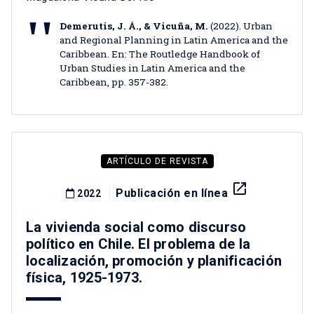
Demerutis, J. Á., & Vicuña, M.
(2022). Urban
and Regional Planning in Latin America and the
Caribbean. En: The Routledge Handbook of
Urban Studies in Latin America and the
Caribbean, pp. 357-382.
ARTÍCULO DE REVISTA
launch
Publicación en línea
2022
La vivienda social como discurso
político en Chile. El problema de la
localización, promoción y planificación
física, 1925-1973.