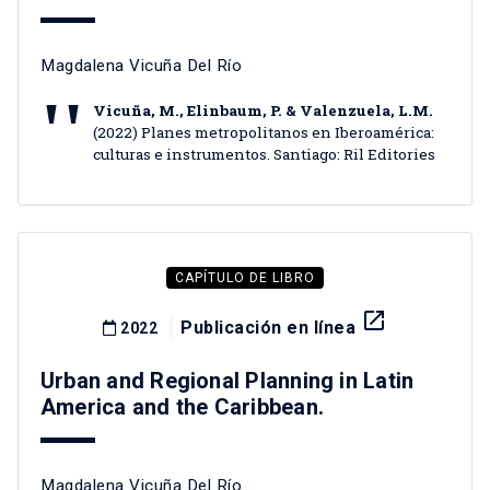
Magdalena Vicuña Del Río
Vicuña, M., Elinbaum, P. & Valenzuela, L.M.
(2022) Planes metropolitanos en Iberoamérica:
culturas e instrumentos. Santiago: Ril Editories
CAPÍTULO DE LIBRO
launch
Publicación en línea
2022
Urban and Regional Planning in Latin
America and the Caribbean.
Magdalena Vicuña Del Río