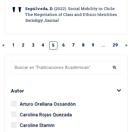
Sepúlveda, D.
(2022) Social Mobility in Chile:
The Negotiation of Class and Ethnic Identities.
Sociology Journal
.
«
1
2
3
4
6
7
8
9
…
29
»
5
Autor
Arturo Orellana Ossandón
Carolina Rojas Quezada
Caroline Stamm