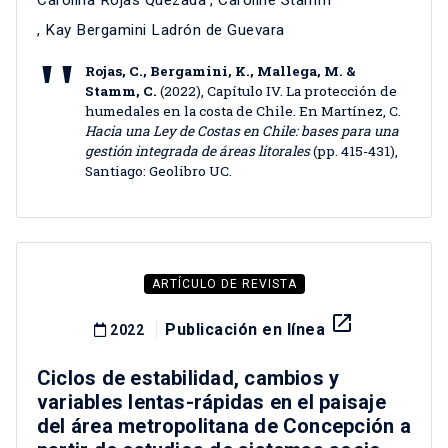
Carolina Rojas Quezada
,
Caroline Stamm
,
Kay Bergamini Ladrón de Guevara
Rojas, C., Bergamini, K., Mallega, M. &
Stamm, C.
(2022), Capítulo IV. La protección de
humedales en la costa de Chile. En Martínez, C.
Hacia una Ley de Costas en Chile: bases para una
gestión integrada de áreas litorales
(pp. 415-431),
Santiago: Geolibro UC.
ARTÍCULO DE REVISTA
launch
Publicación en línea
2022
Ciclos de estabilidad, cambios y
variables lentas-rápidas en el paisaje
del área metropolitana de Concepción a