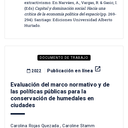
extractivismo. En Narváes, A., Vargas, R. & Gasic, I.
(Eds)
Capital y dominación social. Hacia una
crítica de la economía política del espacio
(pp. 269-
294). Santiago: Ediciones Universidad Alberto
Hurtado.
DOCUMENTO DE TRABAJO
launch
Publicación en línea
2022
Evaluación del marco normativo y de
las políticas públicas para la
conservación de humedales en
ciudades
Carolina Rojas Quezada
,
Caroline Stamm