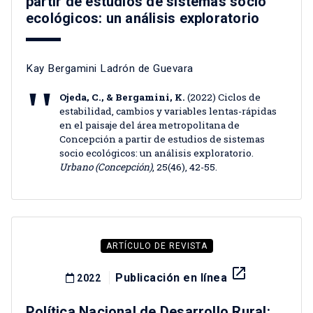
partir de estudios de sistemas socio
ecológicos: un análisis exploratorio
Kay Bergamini Ladrón de Guevara
Ojeda, C., & Bergamini, K.
(2022) Ciclos de
estabilidad, cambios y variables lentas-rápidas
en el paisaje del área metropolitana de
Concepción a partir de estudios de sistemas
socio ecológicos: un análisis exploratorio.
Urbano (Concepción)
, 25(46), 42-55.
ARTÍCULO DE REVISTA
launch
Publicación en línea
2022
Política Nacional de Desarrollo Rural: