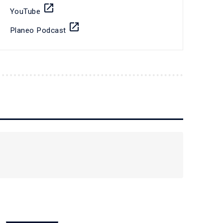
launch
YouTube
launch
Planeo Podcast