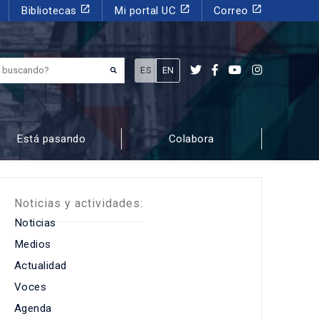
launch
launch
launch
Bibliotecas
Mi portal UC
Correo
¿Qué estás buscando?
ES
EN
Está pasando
Colabora
Noticias y actividades:
Noticias
Medios
Actualidad
Voces
Agenda