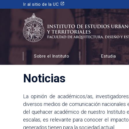
launch
Ir al sitio de la UC
INSTITUTO DE ESTUDIOS URBANOS
Y TERRITORIALES
Sobre el Instituto
Estudia
FACULTAD DE ARQUITECTURA, DISEÑO Y ESTUDIOS
Noticias
La opinión de académicos/as, investigadores
diversos medios de comunicación nacionales e 
del quehacer académico de nuestro Instituto en
escalas, es relevante para conocer el impacto
generados tienen para la sociedad actual.