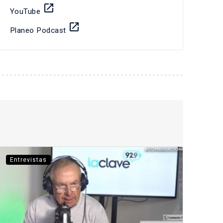
launch
YouTube
launch
Planeo Podcast
Entrevistas