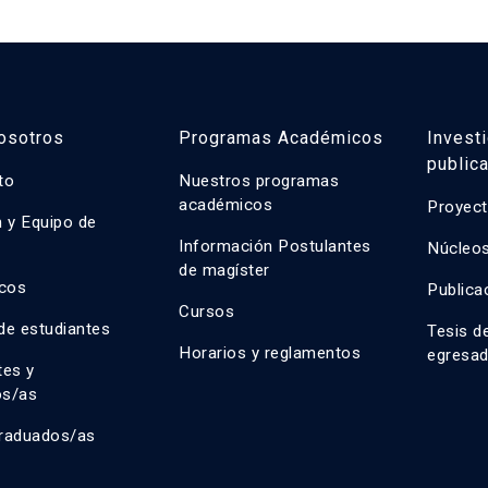
osotros
Programas Académicos
Invest
public
uto
Nuestros programas
académicos
Proyect
n y Equipo de
n
Información Postulantes
Núcleos
de magíster
cos
Publica
Cursos
de estudiantes
Tesis d
Horarios y reglamentos
egresa
tes y
os/as
raduados/as