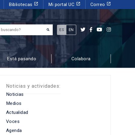
launch
launch
launch
Bibliotecas
Mi portal UC
Correo
¿Qué estás buscando?
ES
EN
Está pasando
Colabora
Noticias y actividades:
Noticias
Medios
Actualidad
Voces
Agenda