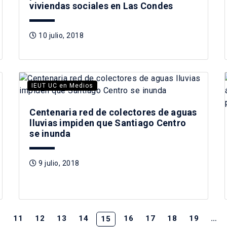
viviendas sociales en Las Condes
10 julio, 2018
IEUT UC en Medios
Centenaria red de colectores de aguas
lluvias impiden que Santiago Centro
se inunda
9 julio, 2018
…
11
12
13
14
16
17
18
19
…
15