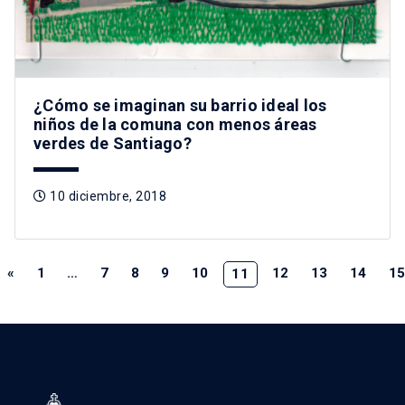
¿Cómo se imaginan su barrio ideal los
niños de la comuna con menos áreas
verdes de Santiago?
10 diciembre, 2018
«
1
…
7
8
9
10
12
13
14
1
11