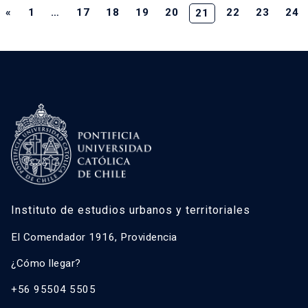
«
1
…
17
18
19
20
22
23
24
21
Instituto de estudios urbanos y territoriales
El Comendador 1916, Providencia
¿Cómo llegar?
+56 95504 5505