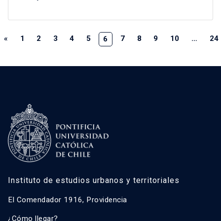
«
1
2
3
4
5
7
8
9
10
…
24
6
Instituto de estudios urbanos y territoriales
El Comendador 1916, Providencia
¿Cómo llegar?