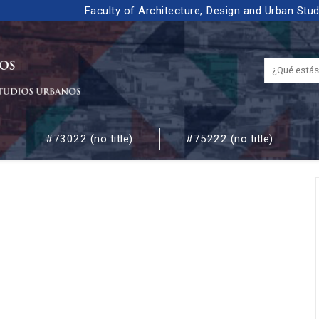
Faculty of Architecture, Design and Urban Stu
#73022 (no title)
#75222 (no title)
 URBANOS