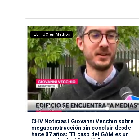
IEUT UC en Medios
CHV Noticias I Giovanni Vecchio sobre
megaconstrucción sin concluir desde
hace 07 años: “El caso del GAM es un