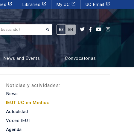
launch
launch
launch
launch
dies
Libraries
My UC
UC Email
¿Qué estás buscando?
ES
EN
News and Events
Convocatorias
Noticias y actividades:
News
IEUT UC en Medios
Actualidad
Voces IEUT
Agenda