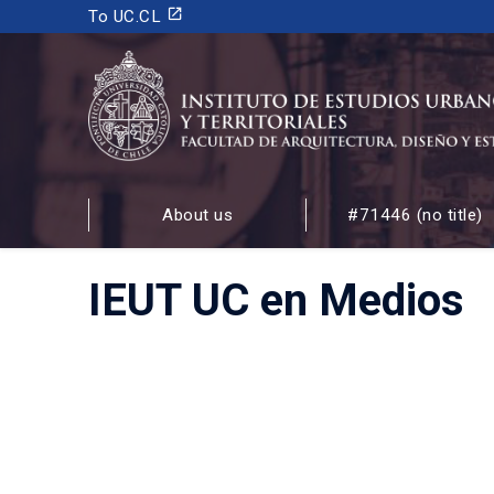
launch
To UC.CL
INSTITUTO DE ESTUDIOS URBANOS
Y TERRITORIALES
About us
#71446 (no title)
FACULTAD DE ARQUITECTURA, DISEÑO Y ESTUDIOS
IEUT UC en Medios