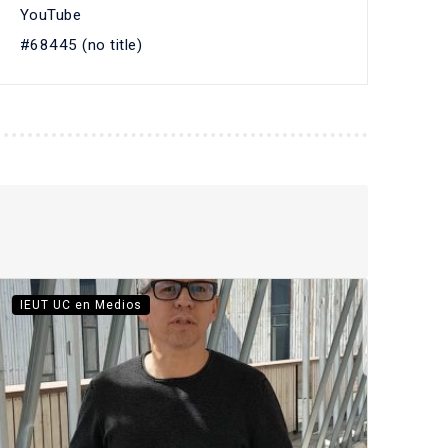
YouTube
#68445 (no title)
IEUT UC en Medios