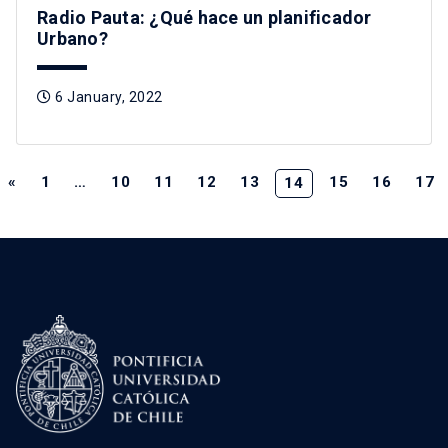
Radio Pauta: ¿Qué hace un planificador
Urbano?
6 January, 2022
«
1
…
10
11
12
13
15
16
17
14