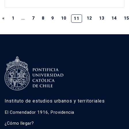
«
1
…
7
8
9
10
12
13
14
1
11
Instituto de estudios urbanos y territoriales
El Comendador 1916, Providencia
¿Cómo llegar?