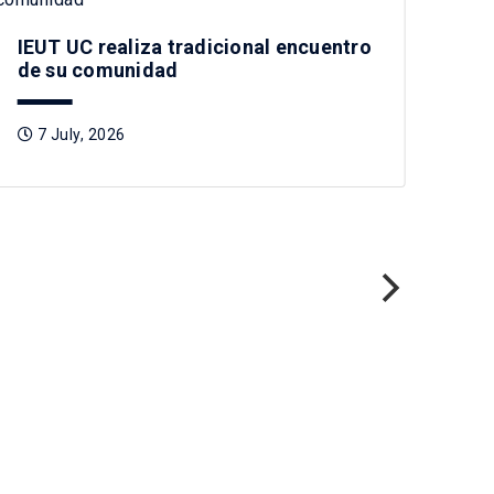
IEUT UC realiza tradicional encuentro
Mag
de su comunidad
rea
po
7 July, 2026
1