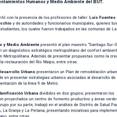
sentamientos Humanos y Medio Ambiente del IEUT.
ontó con la presencia de los profesores de taller:
Luis Fuentes
ecchio
y de autoridades y funcionarios municipales, quienes tuv
estudiantes, los cuales fueron trabajados en las comunas de La
s y Medio Ambiente
presentó el plan maestro “Santiago Sur-Or
n un diagnóstico estratégico metropolitano del confort ambienta
ión Metropolitana. Además de presentar propuestas como la cre
la restauración del Río Maipo, entre otras.
Desarrollo Urbano
presentaron un Plan de remodelación urban
e en presentar estrategias urbanos asociadas al desarrollo de
entación de la línea 9 de Metro.
lanificación Urbana
divididos en dos grupos, presentaron los
ron proyectados un centro de fomento productivo y áreas verde
rupo por su parte, trabajó en el análisis de Distrito de Salud Pa
 La Granja y La Pintana, presentando iniciativas para implemen
ano, entre otras.