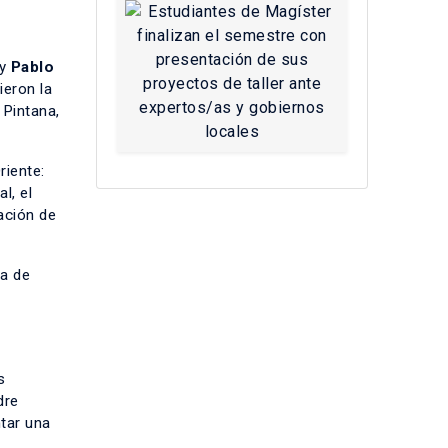
y
Pablo
ieron la
 Pintana,
iente:​
l, el
ación de
a de
s
dre
tar una