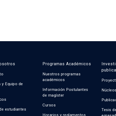
osotros
Programas Académicos
Invest
public
uto
Nuestros programas
académicos
Proyect
n y Equipo de
n
Información Postulantes
Núcleos
de magíster
cos
Publica
Cursos
de estudiantes
Tesis d
Horarios y reglamentos
egresa