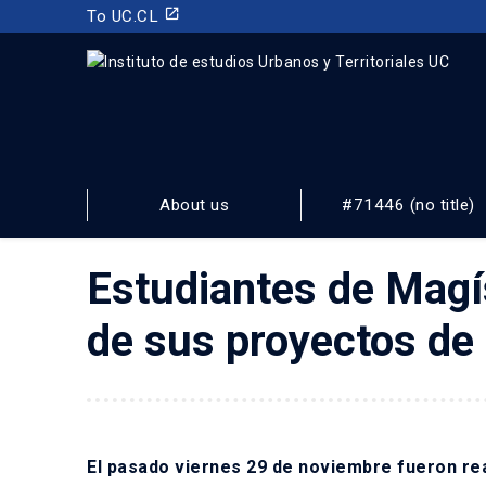
launch
To UC.CL
INSTITUTO DE ESTUDIOS URBANOS
Y TERRITORIALES
About us
#71446 (no title)
FACULTAD DE ARQUITECTURA, DISEÑO Y ESTUDIOS URBA
Estudiantes de Magís
de sus proyectos de 
El pasado viernes 29 de noviembre fueron rea