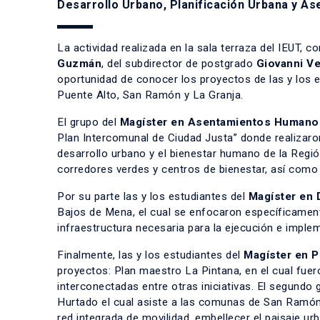
Desarrollo Urbano, Planificación Urbana y A
La actividad realizada en la sala terraza del IEUT, c
Guzmán
, del subdirector de postgrado
Giovanni V
oportunidad de conocer los proyectos de las y los 
Puente Alto, San Ramón y La Granja.
El grupo del
Magíster en Asentamientos Humano
Plan Intercomunal de​ Ciudad Justa” donde realizaro
desarrollo urbano y el bienestar humano de la Reg
corredores verdes y centros de bienestar, así como 
Por su parte las y los estudiantes del
Magíster en 
Bajos de Mena, el cual se enfocaron específicament
infraestructura necesaria para la ejecución e implem
Finalmente, las y los estudiantes del
Magíster en P
proyectos: Plan maestro La Pintana, en el cual fue
interconectadas entre otras iniciativas. El segundo g
Hurtado el cual asiste a las comunas de San Ramón,
red integrada de movilidad, embellecer el paisaje urb