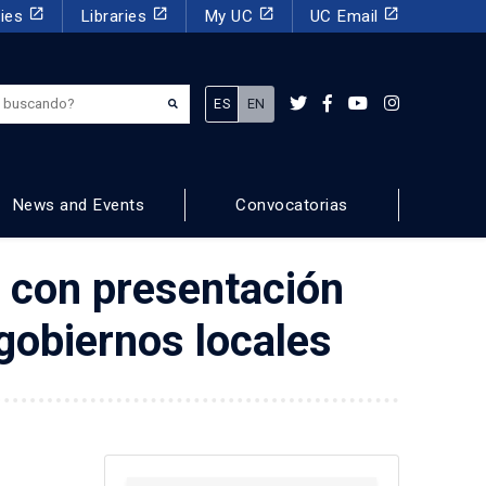
launch
launch
launch
launch
dies
Libraries
My UC
UC Email
¿Qué estás buscando?
ES
EN
News and Events
Convocatorias
e con presentación
 gobiernos locales
n