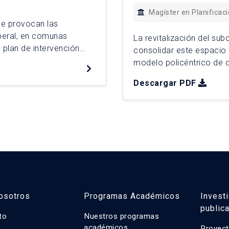
Magíster en Planificac
ue provocan las
beral, en comunas
La revitalización del su
 plan de intervención
consolidar este espacio
o una propuesta de
modelo policéntrico de d
lí. Para ello, se
surge frente al deterioro 
Descargar PDF
necesidad de fortalecer l
través de un diagnóstico te
osotros
Programas Académicos
Invest
public
uto
Nuestros programas
académicos
Proyect