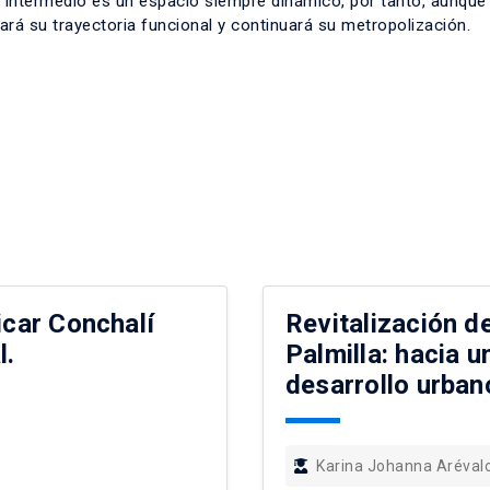
 intermedio es un espacio siempre dinámico, por tanto, aunque
rá su trayectoria funcional y continuará su metropolización.
icar Conchalí
Revitalización d
l.
Palmilla: hacia 
desarrollo urban
Karina Johanna Aréva