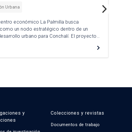
ión Urbana
bcentro económico La Palmilla busca
En 
 como un nodo estratégico dentro de un
abr
esarrollo urbano para Conchalí. El proyecto
San
físico, la baja atractividad comercial y la
exp
De
a economía local y la identidad barrial. A
Bar
rritorial integral, […]
tra
igaciones y
Colecciones y revistas
aciones
Documentos de trabajo
os de investigación