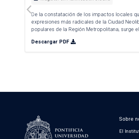
De la constatación de los impactos locales q
expresiones más radicales de la Ciudad Neoli
populares de la Región Metropolitana, surge el
urbana (PIU) “¿Otra ciudad es posible?”, com
Descargar PDF
planificación integral para la comuna de Concha
distinguen 4 Factores Críticos de Decisión […]
Sobre n
El Instit