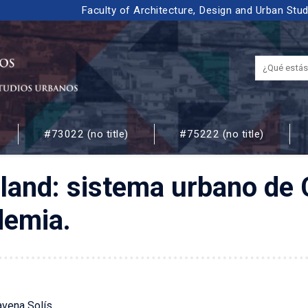
Faculty of Architecture, Design and Urban Stu
#73022 (no title)
#75222 (no title)
 URBANOS
rland: sistema urbano de C
demia.
avena Solís