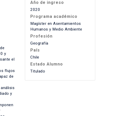
Año de ingreso
2020
Programa académico
Magíster en Asentamientos
Humanos y Medio Ambiente
Profesión
Geografía
 de
País
20 y
Chile
sante el
Estado Alumno
s flujos
Titulado
capaz de
análisis
diado y
omponen
y