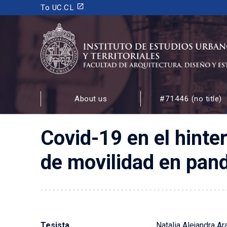
launch
To UC.CL
INSTITUTO DE ESTUDIOS URBANOS
Y TERRITORIALES
About us
#71446 (no title)
FACULTAD DE ARQUITECTURA, DISEÑO Y ESTUDIOS
Covid-19 en el hinte
de movilidad en pan
Tesista
Natalia Alejandra Ar