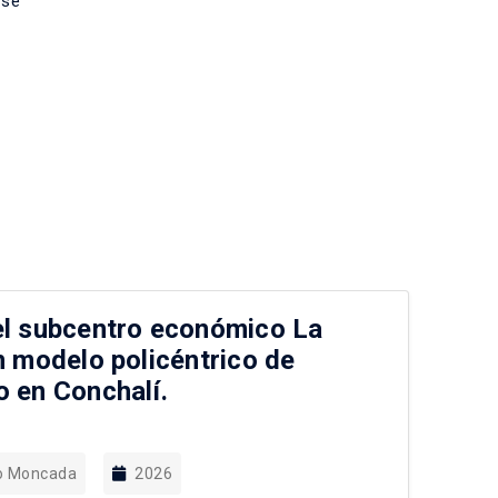
 se
el subcentro económico La
No
un modelo policéntrico de
ur
o en Conchalí.
Ju
lo Moncada
2026