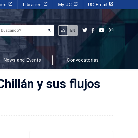
launch
launch
launch
launch
dies
Libraries
My UC
UC Email
¿Qué estás buscando?
ES
EN
News and Events
Convocatorias
hillán y sus flujos