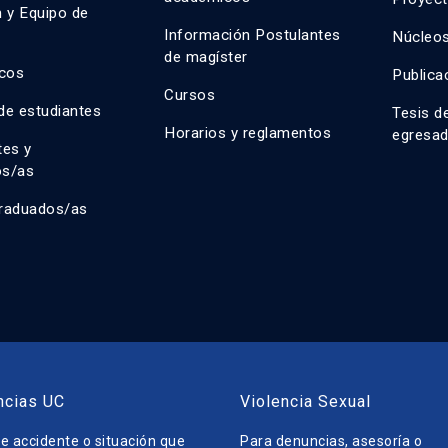
n y Equipo de
n
Información Postulantes
Núcleos
de magíster
cos
Publica
Cursos
de estudiantes
Tesis d
Horarios y reglamentos
egresa
tes y
os/as
raduados/as
ncias UC
Violencia Sexual
e accidente o situación que
Para denuncias, asesoría o