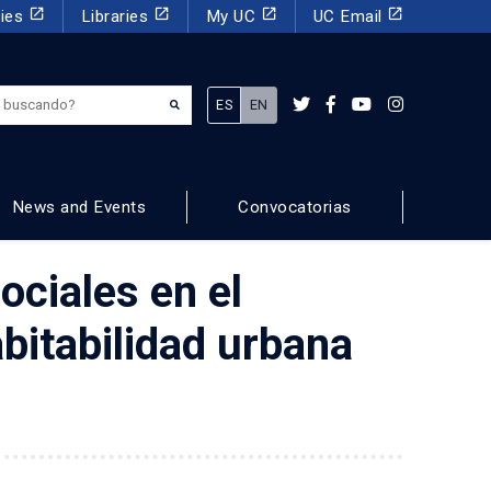
launch
launch
launch
launch
dies
Libraries
My UC
UC Email
¿Qué estás buscando?
ES
EN
News and Events
Convocatorias
ociales en el
abitabilidad urbana