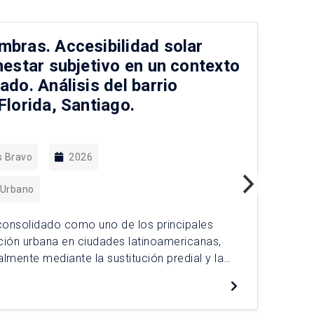
mbras. Accesibilidad solar
A 
enestar subjetivo en un contexto
pa
ado. Análisis del barrio
Va
Florida, Santiago.
s Bravo
2026
 Urbano
El 
des
 consolidado como uno de los principales
urb
ión urbana en ciudades latinoamericanas,
la 
lmente mediante la sustitución predial y la
De
efe
dificaciones en altura dentro de tejidos
fun
es, alterando las relaciones de escala,
dad morfológica del entorno, modificando de