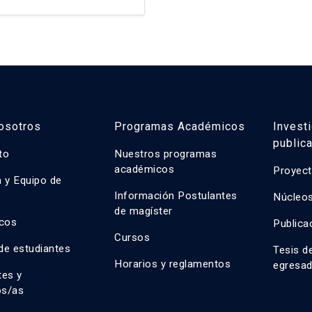
manera profunda la form
osotros
Programas Académicos
Invest
public
uto
Nuestros programas
académicos
Proyect
n y Equipo de
n
Información Postulantes
Núcleos
de magíster
cos
Publica
Cursos
de estudiantes
Tesis d
Horarios y reglamentos
egresa
tes y
os/as