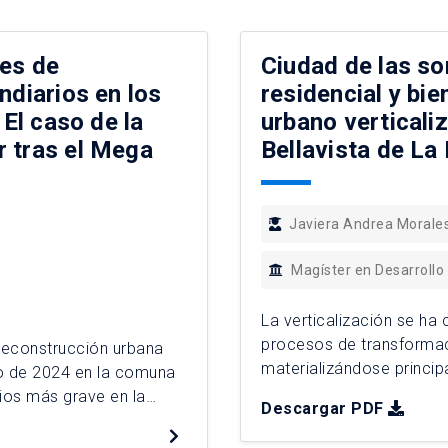
nes de
Ciudad de las so
ndiarios en los
residencial y bi
 El caso de la
urbano verticaliz
r tras el Mega
Bellavista de La 
Javiera Andrea Morale
Magíster en Desarrollo
La verticalización se ha
procesos de transformac
 reconstrucción urbana
materializándose principa
ro de 2024 en la comuna
inserción progresiva de e
dios más grave en la
Descargar PDF
residenciales preexistent
encia a la interfaz urbano
asoleamiento y continui
yen dinámicas