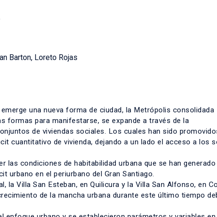
o
n Barton, Loreto Rojas
emerge una nueva forma de ciudad, la Metrópolis consolidada
as formas para manifestarse, se expande a través de la
 conjuntos de viviendas sociales. Los cuales han sido promovido
icit cuantitativo de vivienda, dejando a un lado el acceso a los s
er las condiciones de habitabilidad urbana que se han generado
cit urbano en el periurbano del Gran Santiago.
 la Villa San Esteban, en Quilicura y la Villa San Alfonso, en Co
recimiento de la mancha urbana durante este último tiempo deb
 el enfoque urbano y se establecieron parámetros y variables en