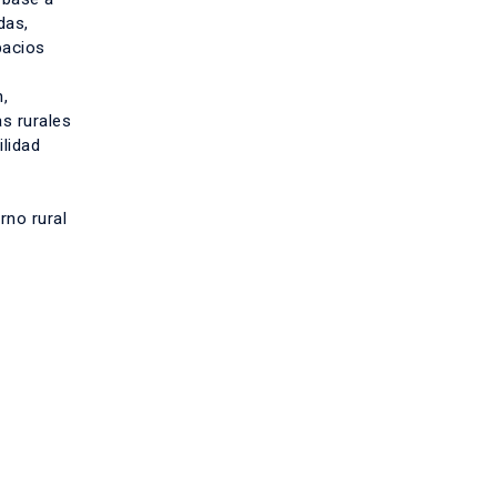
das,
pacios
,
as rurales
lidad
rno rural
s