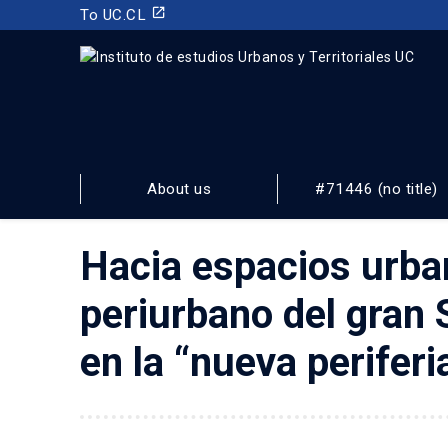
launch
To UC.CL
INSTITUTO DE ESTUDIOS URBANOS
Y TERRITORIALES
About us
#71446 (no title)
FACULTAD DE ARQUITECTURA, DISEÑO Y ESTUDIOS URBA
Hacia espacios urban
periurbano del gran S
en la “nueva periferi