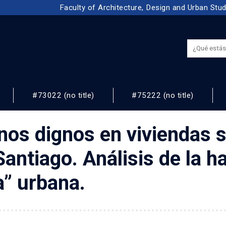
Faculty of Architecture, Design and Urban Stu
#73022 (no title)
#75222 (no title)
NOS
os dignos en viviendas s
antiago. Análisis de la h
a” urbana.