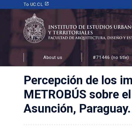
launch
To UC.CL
INSTITUTO DE ESTUDIOS URBANOS
Y TERRITORIALES
About us
#71446 (no title)
FACULTAD DE ARQUITECTURA, DISEÑO Y ESTUDIOS
Percepción de los im
METROBÚS sobre el en
Asunción, Paraguay.