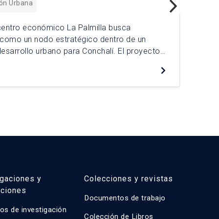
ión Urbana
bcentro económico La Palmilla busca
En 
 como un nodo estratégico dentro de un
abr
esarrollo urbano para Conchalí. El proyecto
San
físico, la baja atractividad comercial y la
exp
De
a economía local y la identidad barrial. A
Bar
rritorial integral, […]
tra
igaciones y
Colecciones y revistas
aciones
Documentos de trabajo
os de investigación
Colección de Libros