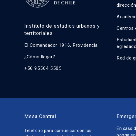
direcció
Académi
Instituto de estudios urbanos y
Centros 
territoriales
Estudian
El Comendador 1916, Providencia
egresad
¿Cómo llegar?
Red de g
+56 95504 5505
Mesa Central
Emerge
En caso d
Teléfono para comunicar con las
ponga en 