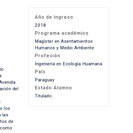
Año de ingreso
2018
Programa académico
Magíster en Asentamientos
Humanos y Medio Ambiente
Profesión
Ingeniería en Ecología Huamana
to
País
a
Paraguay
 Avenida
Estado Alumno
ación del
Titulado
s
s los
 las
stos de
s como