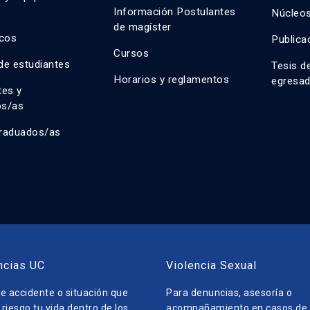
n
Información Postulantes
Núcleos
de magíster
cos
Publica
Cursos
de estudiantes
Tesis d
Horarios y reglamentos
egresa
tes y
os/as
raduados/as
ncias UC
Violencia Sexual
e accidente o situación que
Para denuncias, asesoría o
riesgo tu vida dentro de los
acompañamiento en casos de v