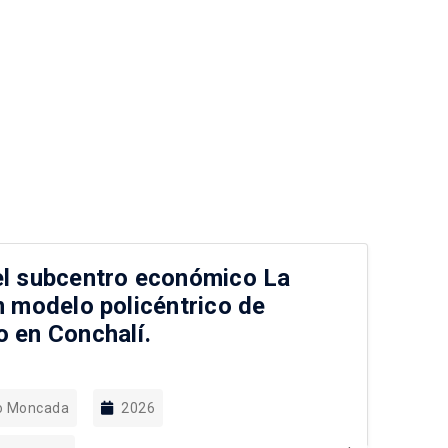
el subcentro económico La
No
un modelo policéntrico de
ur
o en Conchalí.
Ju
lo Moncada
2026