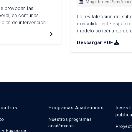
Magíster en Planificac
ue provocan las
beral, en comunas
La revitalización del su
 plan de intervención
consolidar este espacio
o una propuesta de
modelo policéntrico de d
lí. Para ello, se
surge frente al deterioro 
Descargar PDF
necesidad de fortalecer l
través de un diagnóstico te
osotros
Programas Académicos
Invest
public
uto
Nuestros programas
académicos
Proyect
n y Equipo de