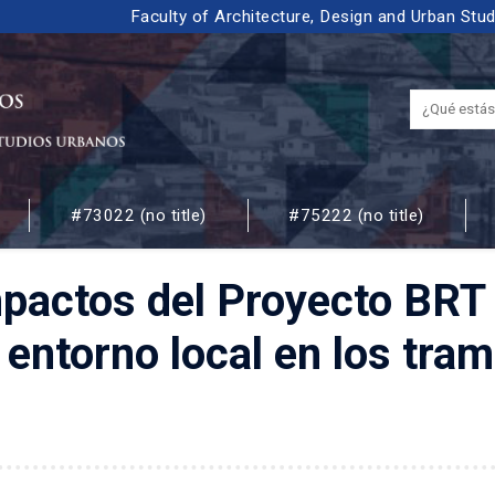
Faculty of Architecture, Design and Urban Stu
#73022 (no title)
#75222 (no title)
 URBANOS
pactos del Proyecto BRT 
torno local en los tramo