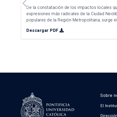
De la constatación de los impactos locales q
expresiones más radicales de la Ciudad Neoli
populares de la Región Metropolitana, surge el
urbana (PIU) “¿Otra ciudad es posible?”, com
Descargar PDF
planificación integral para la comuna de Concha
distinguen 4 Factores Críticos de Decisión […]
Sobre n
El Instit
Direcció